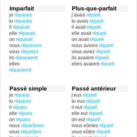
Imparfait
Plus-que-parfait
je
réparais
j'avais
réparé
tu
réparais
tu avais
réparé
il
réparait
il avait
réparé
elle
réparait
elle avait
réparé
on
réparait
on avait
réparé
nous
réparions
nous avions
réparé
vous
répariez
vous aviez
réparé
ils
réparaient
ils avaient
réparé
elles
elles avaient
réparé
réparaient
Passé simple
Passé antérieur
je
réparai
j'eus
réparé
tu
réparas
tu eus
réparé
il
répara
il eut
réparé
elle
répara
elle eut
réparé
on
répara
on eut
réparé
nous
réparâmes
nous eûmes
réparé
vous
réparâtes
vous eûtes
réparé