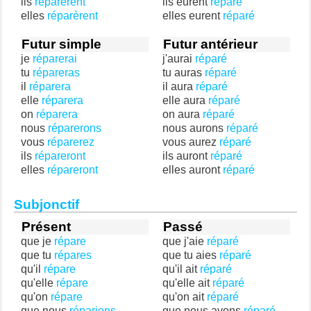
ils
réparèrent
ils eurent
réparé
elles
réparèrent
elles eurent
réparé
Futur simple
Futur antérieur
je
réparerai
j'aurai
réparé
tu
répareras
tu auras
réparé
il
réparera
il aura
réparé
elle
réparera
elle aura
réparé
on
réparera
on aura
réparé
nous
réparerons
nous aurons
réparé
vous
réparerez
vous aurez
réparé
ils
répareront
ils auront
réparé
elles
répareront
elles auront
réparé
Subjonctif
Présent
Passé
que je
répare
que j'aie
réparé
que tu
répares
que tu aies
réparé
qu'il
répare
qu'il ait
réparé
qu'elle
répare
qu'elle ait
réparé
qu'on
répare
qu'on ait
réparé
que nous
réparions
que nous ayons
réparé