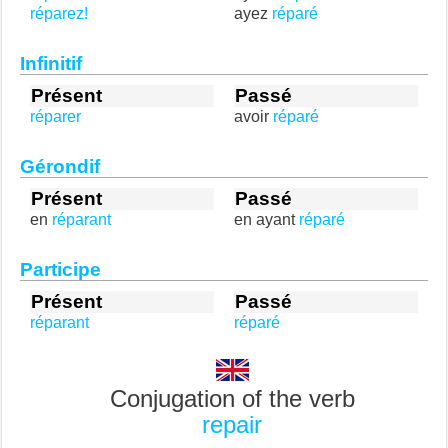
réparez!
ayez
réparé
Infinitif
Présent
Passé
réparer
avoir
réparé
Gérondif
Présent
Passé
en
réparant
en ayant
réparé
Participe
Présent
Passé
réparant
réparé
Conjugation of the verb
repair