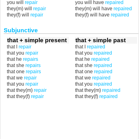
you will
repair
you will have
repaired
they(m) will
repair
they(m) will have
repaired
they(f) will
repair
they(f) will have
repaired
Subjunctive
that + simple present
that + simple past
that I
repair
that I
repaired
that you
repair
that you
repaired
that he
repairs
that he
repaired
that she
repairs
that she
repaired
that one
repairs
that one
repaired
that we
repair
that we
repaired
that you
repair
that you
repaired
that they(m)
repair
that they(m)
repaired
that they(f)
repair
that they(f)
repaired