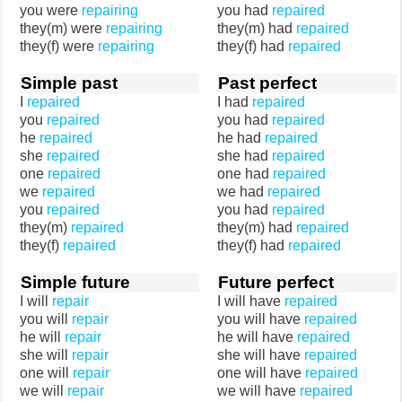
you were
repairing
you had
repaired
they(m) were
repairing
they(m) had
repaired
they(f) were
repairing
they(f) had
repaired
Simple past
Past perfect
I
repaired
I had
repaired
you
repaired
you had
repaired
he
repaired
he had
repaired
she
repaired
she had
repaired
one
repaired
one had
repaired
we
repaired
we had
repaired
you
repaired
you had
repaired
they(m)
repaired
they(m) had
repaired
they(f)
repaired
they(f) had
repaired
Simple future
Future perfect
I will
repair
I will have
repaired
you will
repair
you will have
repaired
he will
repair
he will have
repaired
she will
repair
she will have
repaired
one will
repair
one will have
repaired
we will
repair
we will have
repaired