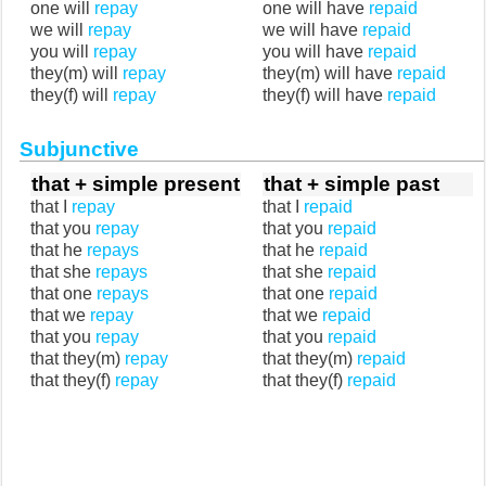
one will
repay
one will have
repaid
we will
repay
we will have
repaid
you will
repay
you will have
repaid
they(m) will
repay
they(m) will have
repaid
they(f) will
repay
they(f) will have
repaid
Subjunctive
that + simple present
that + simple past
that I
repay
that I
repaid
that you
repay
that you
repaid
that he
repays
that he
repaid
that she
repays
that she
repaid
that one
repays
that one
repaid
that we
repay
that we
repaid
that you
repay
that you
repaid
that they(m)
repay
that they(m)
repaid
that they(f)
repay
that they(f)
repaid