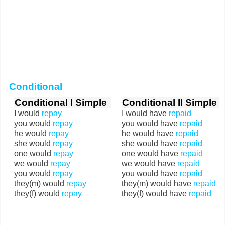
Conditional
Conditional I Simple
Conditional II Simple
I would
repay
I would have
repaid
you would
repay
you would have
repaid
he would
repay
he would have
repaid
she would
repay
she would have
repaid
one would
repay
one would have
repaid
we would
repay
we would have
repaid
you would
repay
you would have
repaid
they(m) would
repay
they(m) would have
repaid
they(f) would
repay
they(f) would have
repaid