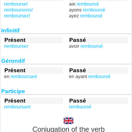
rembourse!
aie
remboursé
remboursons!
ayons
remboursé
remboursez!
ayez
remboursé
Infinitif
Présent
Passé
rembourser
avoir
remboursé
Gérondif
Présent
Passé
en
remboursant
en ayant
remboursé
Participe
Présent
Passé
remboursant
remboursé
Conjugation of the verb