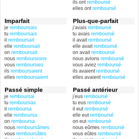
ils ont
remboursé
elles ont
remboursé
Imparfait
Plus-que-parfait
je
remboursais
j'avais
remboursé
tu
remboursais
tu avais
remboursé
il
remboursait
il avait
remboursé
elle
remboursait
elle avait
remboursé
on
remboursait
on avait
remboursé
nous
remboursions
nous avions
remboursé
vous
remboursiez
vous aviez
remboursé
ils
remboursaient
ils avaient
remboursé
elles
remboursaient
elles avaient
remboursé
Passé simple
Passé antérieur
je
remboursai
j'eus
remboursé
tu
remboursas
tu eus
remboursé
il
remboursa
il eut
remboursé
elle
remboursa
elle eut
remboursé
on
remboursa
on eut
remboursé
nous
remboursâmes
nous eûmes
remboursé
vous
remboursâtes
vous eûtes
remboursé