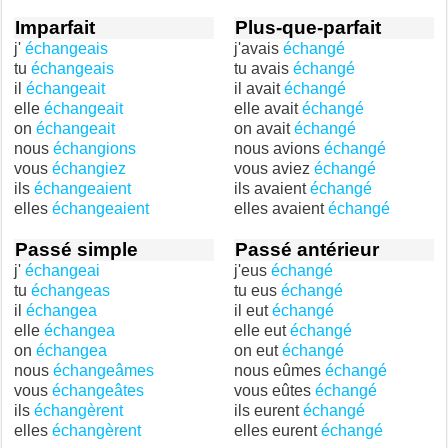
Imparfait
Plus-que-parfait
j'
échangeais
j'avais
échangé
tu
échangeais
tu avais
échangé
il
échangeait
il avait
échangé
elle
échangeait
elle avait
échangé
on
échangeait
on avait
échangé
nous
échangions
nous avions
échangé
vous
échangiez
vous aviez
échangé
ils
échangeaient
ils avaient
échangé
elles
échangeaient
elles avaient
échangé
Passé simple
Passé antérieur
j'
échangeai
j'eus
échangé
tu
échangeas
tu eus
échangé
il
échangea
il eut
échangé
elle
échangea
elle eut
échangé
on
échangea
on eut
échangé
nous
échangeâmes
nous eûmes
échangé
vous
échangeâtes
vous eûtes
échangé
ils
échangèrent
ils eurent
échangé
elles
échangèrent
elles eurent
échangé