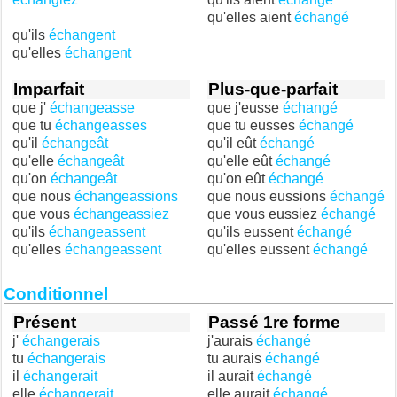
qu'elles aient
échangé
qu'ils
échangent
qu'elles
échangent
Imparfait
Plus-que-parfait
que j'
échangeasse
que j'eusse
échangé
que tu
échangeasses
que tu eusses
échangé
qu'il
échangeât
qu'il eût
échangé
qu'elle
échangeât
qu'elle eût
échangé
qu'on
échangeât
qu'on eût
échangé
que nous
échangeassions
que nous eussions
échangé
que vous
échangeassiez
que vous eussiez
échangé
qu'ils
échangeassent
qu'ils eussent
échangé
qu'elles
échangeassent
qu'elles eussent
échangé
Conditionnel
Présent
Passé 1re forme
j'
échangerais
j'aurais
échangé
tu
échangerais
tu aurais
échangé
il
échangerait
il aurait
échangé
elle
échangerait
elle aurait
échangé