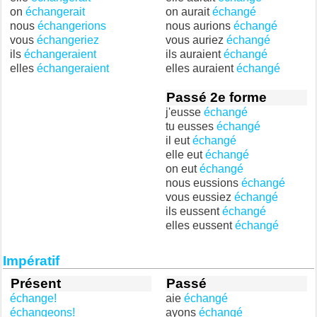
on
échangerait
on aurait
échangé
nous
échangerions
nous aurions
échangé
vous
échangeriez
vous auriez
échangé
ils
échangeraient
ils auraient
échangé
elles
échangeraient
elles auraient
échangé
Passé 2e forme
j'eusse
échangé
tu eusses
échangé
il eut
échangé
elle eut
échangé
on eut
échangé
nous eussions
échangé
vous eussiez
échangé
ils eussent
échangé
elles eussent
échangé
Impératif
Présent
Passé
échange!
aie
échangé
échangeons!
ayons
échangé