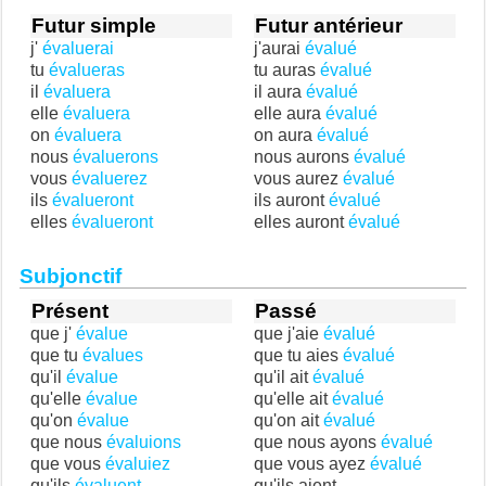
Futur simple
Futur antérieur
j'
évaluerai
j'aurai
évalué
tu
évalueras
tu auras
évalué
il
évaluera
il aura
évalué
elle
évaluera
elle aura
évalué
on
évaluera
on aura
évalué
nous
évaluerons
nous aurons
évalué
vous
évaluerez
vous aurez
évalué
ils
évalueront
ils auront
évalué
elles
évalueront
elles auront
évalué
Subjonctif
Présent
Passé
que j'
évalue
que j'aie
évalué
que tu
évalues
que tu aies
évalué
qu'il
évalue
qu'il ait
évalué
qu'elle
évalue
qu'elle ait
évalué
qu'on
évalue
qu'on ait
évalué
que nous
évaluions
que nous ayons
évalué
que vous
évaluiez
que vous ayez
évalué
qu'ils
évaluent
qu'ils aient