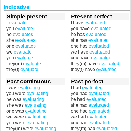
Indicative
Simple present
Present perfect
I
evaluate
I have
evaluated
you
evaluate
you have
evaluated
he
evaluates
he has
evaluated
she
evaluates
she has
evaluated
one
evaluates
one has
evaluated
we
evaluate
we have
evaluated
you
evaluate
you have
evaluated
they(m)
evaluate
they(m) have
evaluated
they(f)
evaluate
they(f) have
evaluated
Past continuous
Past perfect
I was
evaluating
I had
evaluated
you were
evaluating
you had
evaluated
he was
evaluating
he had
evaluated
she was
evaluating
she had
evaluated
one was
evaluating
one had
evaluated
we were
evaluating
we had
evaluated
you were
evaluating
you had
evaluated
they(m) were
evaluating
they(m) had
evaluated