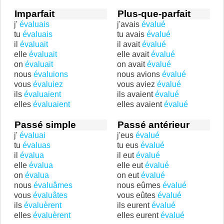
Imparfait
Plus-que-parfait
j'
évaluais
j'avais
évalué
tu
évaluais
tu avais
évalué
il
évaluait
il avait
évalué
elle
évaluait
elle avait
évalué
on
évaluait
on avait
évalué
nous
évaluions
nous avions
évalué
vous
évaluiez
vous aviez
évalué
ils
évaluaient
ils avaient
évalué
elles
évaluaient
elles avaient
évalué
Passé simple
Passé antérieur
j'
évaluai
j'eus
évalué
tu
évaluas
tu eus
évalué
il
évalua
il eut
évalué
elle
évalua
elle eut
évalué
on
évalua
on eut
évalué
nous
évaluâmes
nous eûmes
évalué
vous
évaluâtes
vous eûtes
évalué
ils
évaluèrent
ils eurent
évalué
elles
évaluèrent
elles eurent
évalué