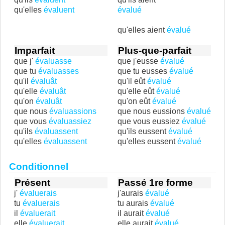
qu'elles
évaluent
évalué
qu'elles aient
évalué
Imparfait
Plus-que-parfait
que j'
évaluasse
que j'eusse
évalué
que tu
évaluasses
que tu eusses
évalué
qu'il
évaluât
qu'il eût
évalué
qu'elle
évaluât
qu'elle eût
évalué
qu'on
évaluât
qu'on eût
évalué
que nous
évaluassions
que nous eussions
évalué
que vous
évaluassiez
que vous eussiez
évalué
qu'ils
évaluassent
qu'ils eussent
évalué
qu'elles
évaluassent
qu'elles eussent
évalué
Conditionnel
Présent
Passé 1re forme
j'
évaluerais
j'aurais
évalué
tu
évaluerais
tu aurais
évalué
il
évaluerait
il aurait
évalué
elle
évaluerait
elle aurait
évalué