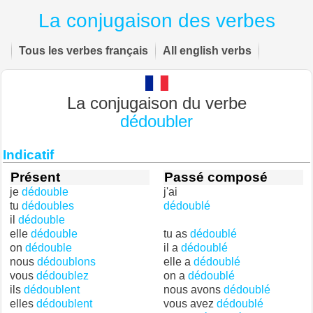
La conjugaison des verbes
Tous les verbes français
All english verbs
La conjugaison du verbe
dédoubler
Indicatif
Présent
Passé composé
je
dédouble
j'ai
tu
dédoubles
dédoublé
il
dédouble
elle
dédouble
tu as
dédoublé
on
dédouble
il a
dédoublé
nous
dédoublons
elle a
dédoublé
vous
dédoublez
on a
dédoublé
ils
dédoublent
nous avons
dédoublé
elles
dédoublent
vous avez
dédoublé