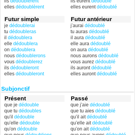
ils
dédoublèrent
ils eurent
dédoublé
elles
dédoublèrent
elles eurent
dédoublé
Futur simple
Futur antérieur
je
dédoublerai
j'aurai
dédoublé
tu
dédoubleras
tu auras
dédoublé
il
dédoublera
il aura
dédoublé
elle
dédoublera
elle aura
dédoublé
on
dédoublera
on aura
dédoublé
nous
dédoublerons
nous aurons
dédoublé
vous
dédoublerez
vous aurez
dédoublé
ils
dédoubleront
ils auront
dédoublé
elles
dédoubleront
elles auront
dédoublé
Subjonctif
Présent
Passé
que je
dédouble
que j'aie
dédoublé
que tu
dédoubles
que tu aies
dédoublé
qu'il
dédouble
qu'il ait
dédoublé
qu'elle
dédouble
qu'elle ait
dédoublé
qu'on
dédouble
qu'on ait
dédoublé
que nous
dédoublions
que nous ayons
dédoublé