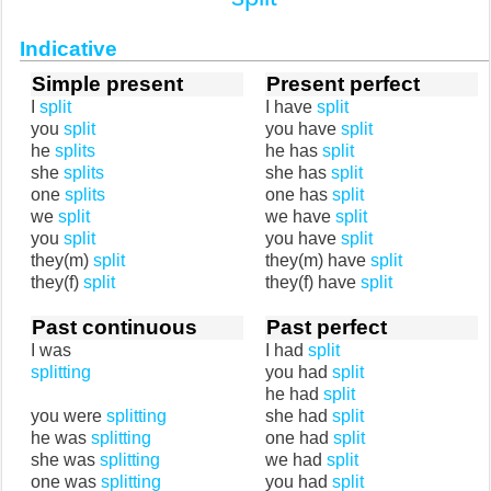
Indicative
Simple present
Present perfect
I
split
I have
split
you
split
you have
split
he
splits
he has
split
she
splits
she has
split
one
splits
one has
split
we
split
we have
split
you
split
you have
split
they(m)
split
they(m) have
split
they(f)
split
they(f) have
split
Past continuous
Past perfect
I was
I had
split
splitting
you had
split
he had
split
you were
splitting
she had
split
he was
splitting
one had
split
she was
splitting
we had
split
one was
splitting
you had
split