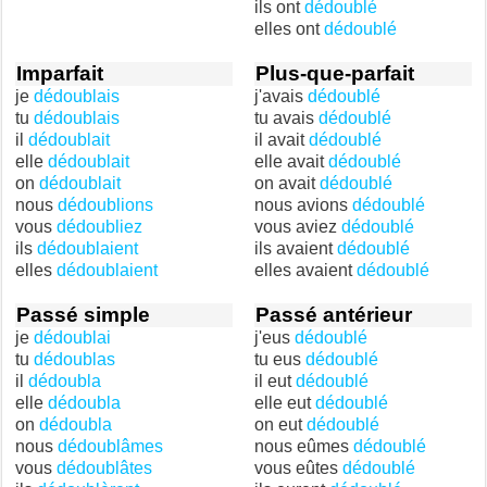
ils ont
dédoublé
elles ont
dédoublé
Imparfait
Plus-que-parfait
je
dédoublais
j'avais
dédoublé
tu
dédoublais
tu avais
dédoublé
il
dédoublait
il avait
dédoublé
elle
dédoublait
elle avait
dédoublé
on
dédoublait
on avait
dédoublé
nous
dédoublions
nous avions
dédoublé
vous
dédoubliez
vous aviez
dédoublé
ils
dédoublaient
ils avaient
dédoublé
elles
dédoublaient
elles avaient
dédoublé
Passé simple
Passé antérieur
je
dédoublai
j'eus
dédoublé
tu
dédoublas
tu eus
dédoublé
il
dédoubla
il eut
dédoublé
elle
dédoubla
elle eut
dédoublé
on
dédoubla
on eut
dédoublé
nous
dédoublâmes
nous eûmes
dédoublé
vous
dédoublâtes
vous eûtes
dédoublé