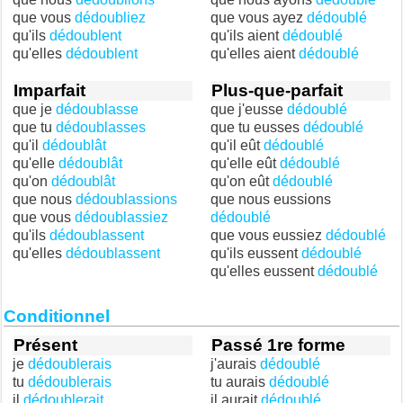
que vous
dédoubliez
que vous ayez
dédoublé
qu'ils
dédoublent
qu'ils aient
dédoublé
qu'elles
dédoublent
qu'elles aient
dédoublé
Imparfait
Plus-que-parfait
que je
dédoublasse
que j'eusse
dédoublé
que tu
dédoublasses
que tu eusses
dédoublé
qu'il
dédoublât
qu'il eût
dédoublé
qu'elle
dédoublât
qu'elle eût
dédoublé
qu'on
dédoublât
qu'on eût
dédoublé
que nous
dédoublassions
que nous eussions
que vous
dédoublassiez
dédoublé
qu'ils
dédoublassent
que vous eussiez
dédoublé
qu'elles
dédoublassent
qu'ils eussent
dédoublé
qu'elles eussent
dédoublé
Conditionnel
Présent
Passé 1re forme
je
dédoublerais
j'aurais
dédoublé
tu
dédoublerais
tu aurais
dédoublé
il
dédoublerait
il aurait
dédoublé