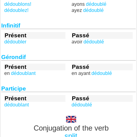
dédoublons!
ayons
dédoublé
dédoublez!
ayez
dédoublé
Infinitif
Présent
Passé
dédoubler
avoir
dédoublé
Gérondif
Présent
Passé
en
dédoublant
en ayant
dédoublé
Participe
Présent
Passé
dédoublant
dédoublé
Conjugation of the verb
split