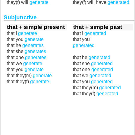
they(f) will
generate
they(f) will have
generated
Subjunctive
that + simple present
that + simple past
that I
generate
that I
generated
that you
generate
that you
that he
generates
generated
that she
generates
that one
generates
that he
generated
that we
generate
that she
generated
that you
generate
that one
generated
that they(m)
generate
that we
generated
that they(f)
generate
that you
generated
that they(m)
generated
that they(f)
generated