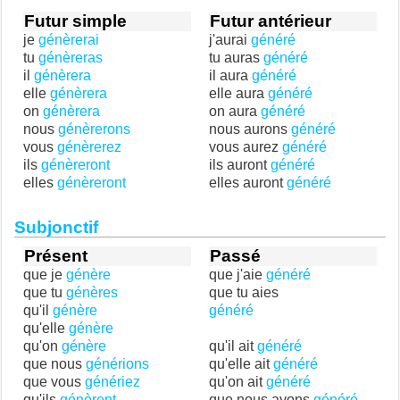
Futur simple
Futur antérieur
je
génèrerai
j'aurai
généré
tu
génèreras
tu auras
généré
il
génèrera
il aura
généré
elle
génèrera
elle aura
généré
on
génèrera
on aura
généré
nous
génèrerons
nous aurons
généré
vous
génèrerez
vous aurez
généré
ils
génèreront
ils auront
généré
elles
génèreront
elles auront
généré
Subjonctif
Présent
Passé
que je
génère
que j'aie
généré
que tu
génères
que tu aies
qu'il
génère
généré
qu'elle
génère
qu'on
génère
qu'il ait
généré
que nous
générions
qu'elle ait
généré
que vous
génériez
qu'on ait
généré
qu'ils
génèrent
que nous ayons
généré