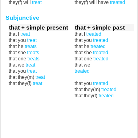
they(f) will
treat
they(f) will have
treated
Subjunctive
that + simple present
that + simple past
that I
treat
that I
treated
that you
treat
that you
treated
that he
treats
that he
treated
that she
treats
that she
treated
that one
treats
that one
treated
that we
treat
that we
that you
treat
treated
that they(m)
treat
that they(f)
treat
that you
treated
that they(m)
treated
that they(f)
treated