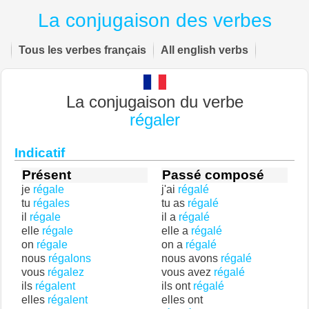
La conjugaison des verbes
Tous les verbes français
All english verbs
La conjugaison du verbe
régaler
Indicatif
Présent
Passé composé
je
régale
j'ai
régalé
tu
régales
tu as
régalé
il
régale
il a
régalé
elle
régale
elle a
régalé
on
régale
on a
régalé
nous
régalons
nous avons
régalé
vous
régalez
vous avez
régalé
ils
régalent
ils ont
régalé
elles
régalent
elles ont