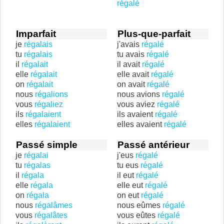
régalé
Imparfait
Plus-que-parfait
je
régalais
j'avais
régalé
tu
régalais
tu avais
régalé
il
régalait
il avait
régalé
elle
régalait
elle avait
régalé
on
régalait
on avait
régalé
nous
régalions
nous avions
régalé
vous
régaliez
vous aviez
régalé
ils
régalaient
ils avaient
régalé
elles
régalaient
elles avaient
régalé
Passé simple
Passé antérieur
je
régalai
j'eus
régalé
tu
régalas
tu eus
régalé
il
régala
il eut
régalé
elle
régala
elle eut
régalé
on
régala
on eut
régalé
nous
régalâmes
nous eûmes
régalé
vous
régalâtes
vous eûtes
régalé