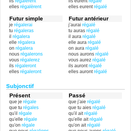
ils
régalèrent
ils eurent
régalé
elles
régalèrent
elles eurent
régalé
Futur simple
Futur antérieur
je
régalerai
j'aurai
régalé
tu
régaleras
tu auras
régalé
il
régalera
il aura
régalé
elle
régalera
elle aura
régalé
on
régalera
on aura
régalé
nous
régalerons
nous aurons
régalé
vous
régalerez
vous aurez
régalé
ils
régaleront
ils auront
régalé
elles
régaleront
elles auront
régalé
Subjonctif
Présent
Passé
que je
régale
que j'aie
régalé
que tu
régales
que tu aies
régalé
qu'il
régale
qu'il ait
régalé
qu'elle
régale
qu'elle ait
régalé
qu'on
régale
qu'on ait
régalé
que nous
régalions
que nous ayons
régalé