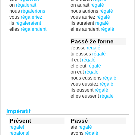
on
régalerait
on aurait
régalé
nous
régalerions
nous aurions
régalé
vous
régaleriez
vous auriez
régalé
ils
régaleraient
ils auraient
régalé
elles
régaleraient
elles auraient
régalé
Passé 2e forme
j'eusse
régalé
tu eusses
régalé
il eut
régalé
elle eut
régalé
on eut
régalé
nous eussions
régalé
vous eussiez
régalé
ils eussent
régalé
elles eussent
régalé
Impératif
Présent
Passé
régale!
aie
régalé
régalons!
ayons
régalé