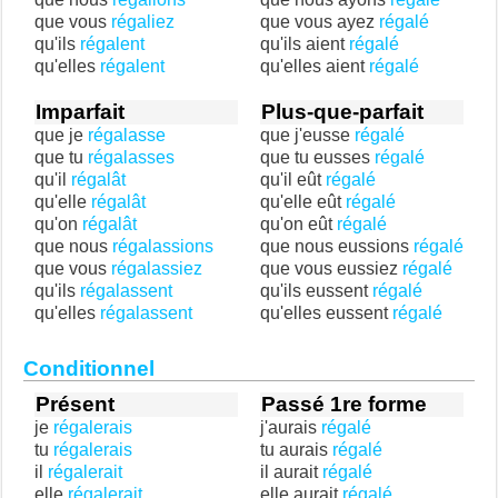
que vous
régaliez
que vous ayez
régalé
qu'ils
régalent
qu'ils aient
régalé
qu'elles
régalent
qu'elles aient
régalé
Imparfait
Plus-que-parfait
que je
régalasse
que j'eusse
régalé
que tu
régalasses
que tu eusses
régalé
qu'il
régalât
qu'il eût
régalé
qu'elle
régalât
qu'elle eût
régalé
qu'on
régalât
qu'on eût
régalé
que nous
régalassions
que nous eussions
régalé
que vous
régalassiez
que vous eussiez
régalé
qu'ils
régalassent
qu'ils eussent
régalé
qu'elles
régalassent
qu'elles eussent
régalé
Conditionnel
Présent
Passé 1re forme
je
régalerais
j'aurais
régalé
tu
régalerais
tu aurais
régalé
il
régalerait
il aurait
régalé
elle
régalerait
elle aurait
régalé