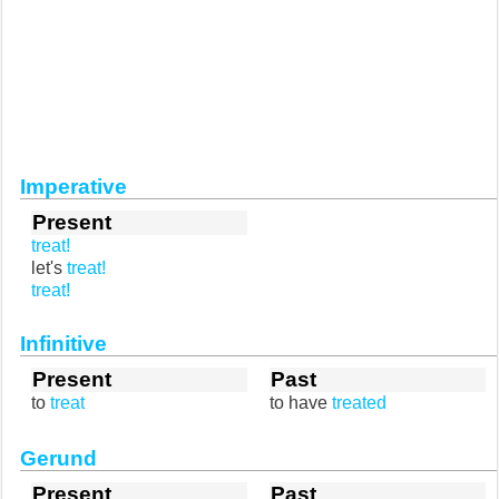
Imperative
Present
treat!
let's
treat!
treat!
Infinitive
Present
Past
to
treat
to have
treated
Gerund
Present
Past