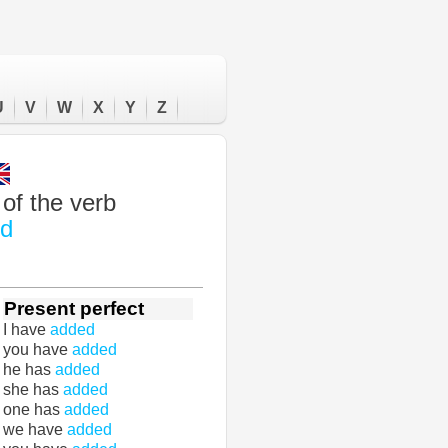
U
V
W
X
Y
Z
of the verb
d
Present perfect
I have
added
you have
added
he has
added
she has
added
one has
added
we have
added