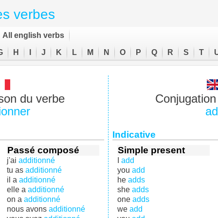
es verbes
All english verbs
G
H
I
J
K
L
M
N
O
P
Q
R
S
T
son du verbe
Conjugation 
ionner
ad
Indicative
Passé composé
Simple present
j'ai
additionné
I
add
tu as
additionné
you
add
il a
additionné
he
adds
elle a
additionné
she
adds
on a
additionné
one
adds
nous avons
additionné
we
add