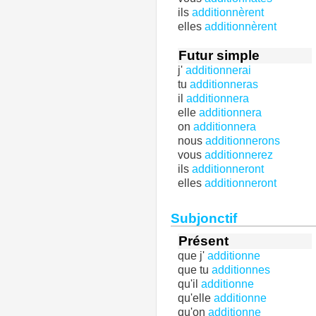
ils
additionnèrent
elles
additionnèrent
Futur simple
j'
additionnerai
tu
additionneras
il
additionnera
elle
additionnera
on
additionnera
nous
additionnerons
vous
additionnerez
ils
additionneront
elles
additionneront
Subjonctif
Présent
que j'
additionne
que tu
additionnes
qu'il
additionne
qu'elle
additionne
qu'on
additionne