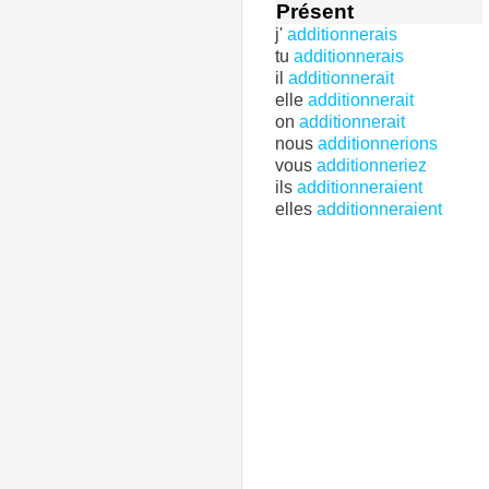
Présent
j'
additionnerais
tu
additionnerais
il
additionnerait
elle
additionnerait
on
additionnerait
nous
additionnerions
vous
additionneriez
ils
additionneraient
elles
additionneraient