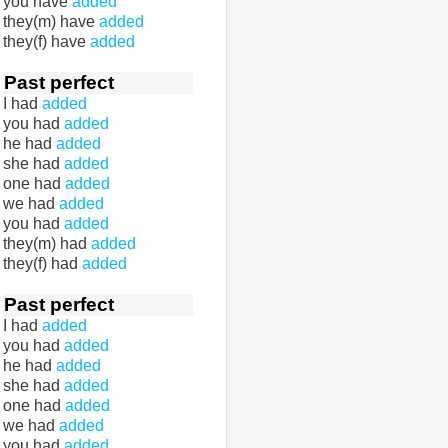
you have
added
they(m) have
added
they(f) have
added
Past perfect
I had
added
you had
added
he had
added
she had
added
one had
added
we had
added
you had
added
they(m) had
added
they(f) had
added
Past perfect
I had
added
you had
added
he had
added
she had
added
one had
added
we had
added
you had
added