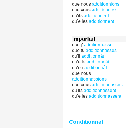
que nous
additionnions
que vous
additionniez
qu'ils
additionnent
qu'elles
additionnent
Imparfait
que j'
additionnasse
que tu
additionnasses
qu'il
additionnât
qu'elle
additionnât
qu'on
additionnât
que nous
additionnassions
que vous
additionnassiez
qu'ils
additionnassent
qu'elles
additionnassent
Conditionnel