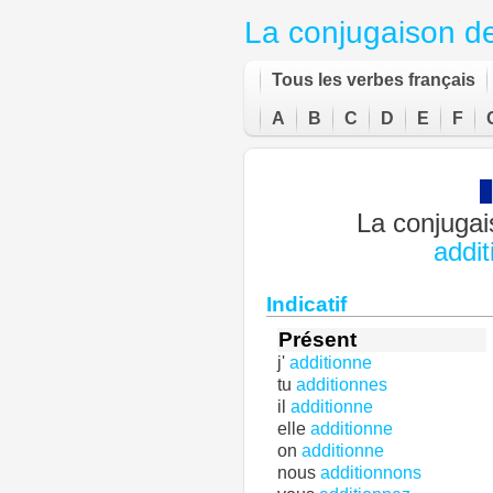
La conjugaison d
Tous les verbes français
A
B
C
D
E
F
La conjugai
addit
Indicatif
Présent
j'
additionne
tu
additionnes
il
additionne
elle
additionne
on
additionne
nous
additionnons