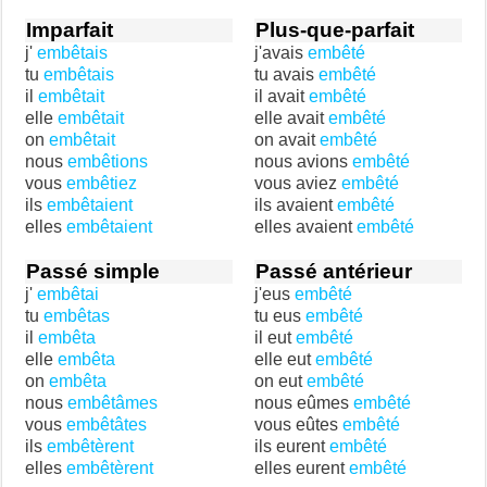
Imparfait
Plus-que-parfait
j'
embêtais
j'avais
embêté
tu
embêtais
tu avais
embêté
il
embêtait
il avait
embêté
elle
embêtait
elle avait
embêté
on
embêtait
on avait
embêté
nous
embêtions
nous avions
embêté
vous
embêtiez
vous aviez
embêté
ils
embêtaient
ils avaient
embêté
elles
embêtaient
elles avaient
embêté
Passé simple
Passé antérieur
j'
embêtai
j'eus
embêté
tu
embêtas
tu eus
embêté
il
embêta
il eut
embêté
elle
embêta
elle eut
embêté
on
embêta
on eut
embêté
nous
embêtâmes
nous eûmes
embêté
vous
embêtâtes
vous eûtes
embêté
ils
embêtèrent
ils eurent
embêté
elles
embêtèrent
elles eurent
embêté