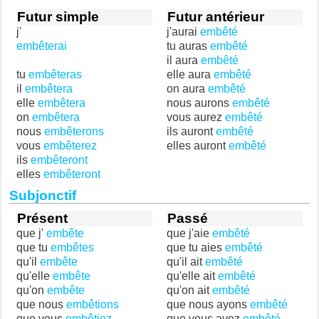
Futur simple
Futur antérieur
j'
j'aurai
embêté
embêterai
tu auras
embêté
il aura
embêté
tu
embêteras
elle aura
embêté
il
embêtera
on aura
embêté
elle
embêtera
nous aurons
embêté
on
embêtera
vous aurez
embêté
nous
embêterons
ils auront
embêté
vous
embêterez
elles auront
embêté
ils
embêteront
elles
embêteront
Subjonctif
Présent
Passé
que j'
embête
que j'aie
embêté
que tu
embêtes
que tu aies
embêté
qu'il
embête
qu'il ait
embêté
qu'elle
embête
qu'elle ait
embêté
qu'on
embête
qu'on ait
embêté
que nous
embêtions
que nous ayons
embêté
que vous
embêtiez
que vous ayez
embêté