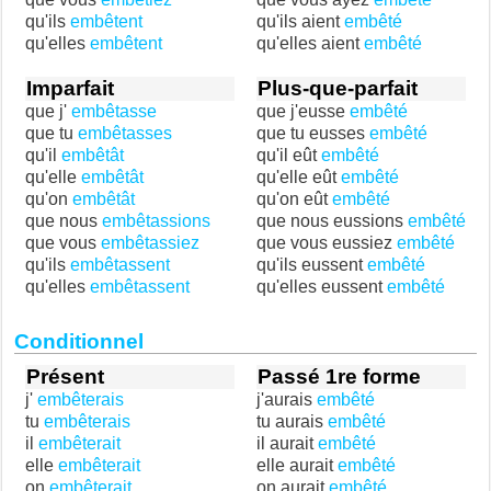
qu'ils
embêtent
qu'ils aient
embêté
qu'elles
embêtent
qu'elles aient
embêté
Imparfait
Plus-que-parfait
que j'
embêtasse
que j'eusse
embêté
que tu
embêtasses
que tu eusses
embêté
qu'il
embêtât
qu'il eût
embêté
qu'elle
embêtât
qu'elle eût
embêté
qu'on
embêtât
qu'on eût
embêté
que nous
embêtassions
que nous eussions
embêté
que vous
embêtassiez
que vous eussiez
embêté
qu'ils
embêtassent
qu'ils eussent
embêté
qu'elles
embêtassent
qu'elles eussent
embêté
Conditionnel
Présent
Passé 1re forme
j'
embêterais
j'aurais
embêté
tu
embêterais
tu aurais
embêté
il
embêterait
il aurait
embêté
elle
embêterait
elle aurait
embêté
on
embêterait
on aurait
embêté