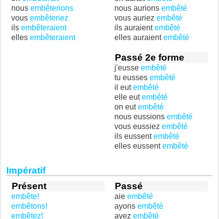
nous
embêterions
nous aurions
embêté
vous
embêteriez
vous auriez
embêté
ils
embêteraient
ils auraient
embêté
elles
embêteraient
elles auraient
embêté
Passé 2e forme
j'eusse
embêté
tu eusses
embêté
il eut
embêté
elle eut
embêté
on eut
embêté
nous eussions
embêté
vous eussiez
embêté
ils eussent
embêté
elles eussent
embêté
Impératif
Présent
Passé
embête!
aie
embêté
embêtons!
ayons
embêté
embêtez!
ayez
embêté