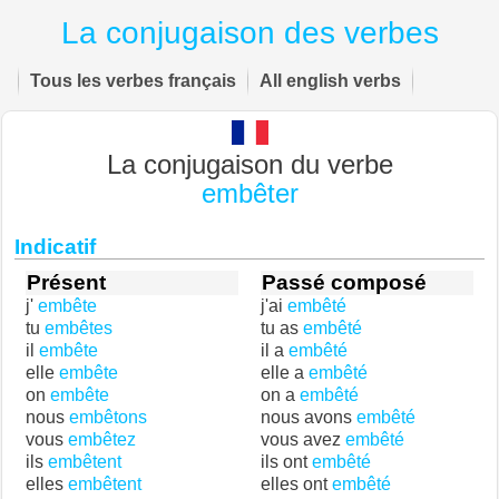
La conjugaison des verbes
Tous les verbes français
All english verbs
La conjugaison du verbe
embêter
Indicatif
Présent
Passé composé
j'
embête
j'ai
embêté
tu
embêtes
tu as
embêté
il
embête
il a
embêté
elle
embête
elle a
embêté
on
embête
on a
embêté
nous
embêtons
nous avons
embêté
vous
embêtez
vous avez
embêté
ils
embêtent
ils ont
embêté
elles
embêtent
elles ont
embêté