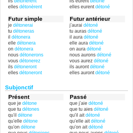
ils
détonèrent
ils eurent
détoné
elles
détonèrent
elles eurent
détoné
Futur simple
Futur antérieur
je
détonerai
j'aurai
détoné
tu
détoneras
tu auras
détoné
il
détonera
il aura
détoné
elle
détonera
elle aura
détoné
on
détonera
on aura
détoné
nous
détonerons
nous aurons
détoné
vous
détonerez
vous aurez
détoné
ils
détoneront
ils auront
détoné
elles
détoneront
elles auront
détoné
Subjonctif
Présent
Passé
que je
détone
que j'aie
détoné
que tu
détones
que tu aies
détoné
qu'il
détone
qu'il ait
détoné
qu'elle
détone
qu'elle ait
détoné
qu'on
détone
qu'on ait
détoné
que nous
détonions
que nous ayons
détoné