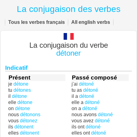
La conjugaison des verbes
Tous les verbes français
All english verbs
La conjugaison du verbe
détoner
Indicatif
Présent
Passé composé
je
détone
j'ai
détoné
tu
détones
tu as
détoné
il
détone
il a
détoné
elle
détone
elle a
détoné
on
détone
on a
détoné
nous
détonons
nous avons
détoné
vous
détonez
vous avez
détoné
ils
détonent
ils ont
détoné
elles
détonent
elles ont
détoné