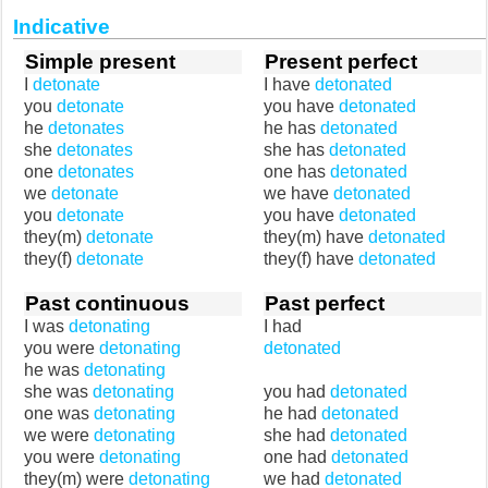
Indicative
Simple present
Present perfect
I
detonate
I have
detonated
you
detonate
you have
detonated
he
detonates
he has
detonated
she
detonates
she has
detonated
one
detonates
one has
detonated
we
detonate
we have
detonated
you
detonate
you have
detonated
they(m)
detonate
they(m) have
detonated
they(f)
detonate
they(f) have
detonated
Past continuous
Past perfect
I was
detonating
I had
you were
detonating
detonated
he was
detonating
she was
detonating
you had
detonated
one was
detonating
he had
detonated
we were
detonating
she had
detonated
you were
detonating
one had
detonated
they(m) were
detonating
we had
detonated