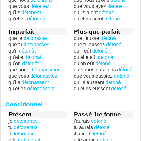
que vous
détoniez
que vous ayez
détoné
qu'ils
détonent
qu'ils aient
détoné
qu'elles
détonent
qu'elles aient
détoné
Imparfait
Plus-que-parfait
que je
détonasse
que j'eusse
détoné
que tu
détonasses
que tu eusses
détoné
qu'il
détonât
qu'il eût
détoné
qu'elle
détonât
qu'elle eût
détoné
qu'on
détonât
qu'on eût
détoné
que nous
détonassions
que nous eussions
détoné
que vous
détonassiez
que vous eussiez
détoné
qu'ils
détonassent
qu'ils eussent
détoné
qu'elles
détonassent
qu'elles eussent
détoné
Conditionnel
Présent
Passé 1re forme
je
détonerais
j'aurais
détoné
tu
détonerais
tu aurais
détoné
il
détonerait
il aurait
détoné
elle
détonerait
elle aurait
détoné