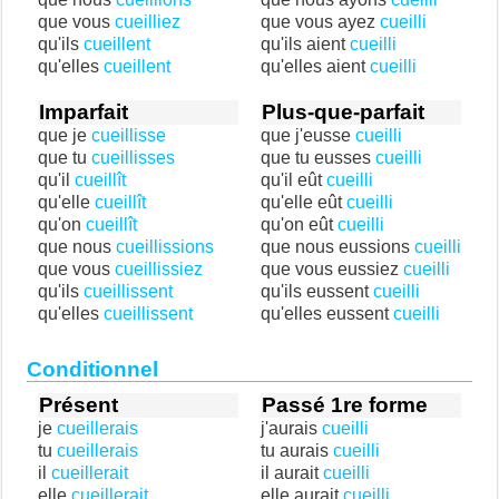
que vous
cueilliez
que vous ayez
cueilli
qu'ils
cueillent
qu'ils aient
cueilli
qu'elles
cueillent
qu'elles aient
cueilli
Imparfait
Plus-que-parfait
que je
cueillisse
que j'eusse
cueilli
que tu
cueillisses
que tu eusses
cueilli
qu'il
cueillît
qu'il eût
cueilli
qu'elle
cueillît
qu'elle eût
cueilli
qu'on
cueillît
qu'on eût
cueilli
que nous
cueillissions
que nous eussions
cueilli
que vous
cueillissiez
que vous eussiez
cueilli
qu'ils
cueillissent
qu'ils eussent
cueilli
qu'elles
cueillissent
qu'elles eussent
cueilli
Conditionnel
Présent
Passé 1re forme
je
cueillerais
j'aurais
cueilli
tu
cueillerais
tu aurais
cueilli
il
cueillerait
il aurait
cueilli
elle
cueillerait
elle aurait
cueilli