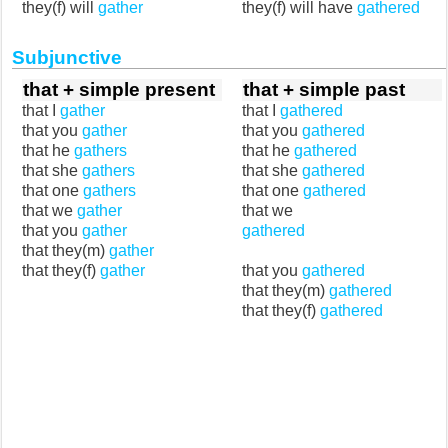
they(f) will
gather
they(f) will have
gathered
Subjunctive
that + simple present
that + simple past
that I
gather
that I
gathered
that you
gather
that you
gathered
that he
gathers
that he
gathered
that she
gathers
that she
gathered
that one
gathers
that one
gathered
that we
gather
that we
that you
gather
gathered
that they(m)
gather
that they(f)
gather
that you
gathered
that they(m)
gathered
that they(f)
gathered