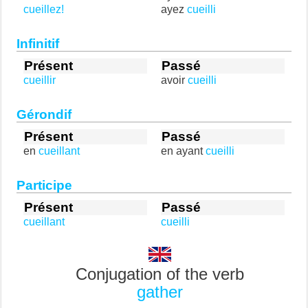
cueillez!
ayez
cueilli
Infinitif
Présent
Passé
cueillir
avoir
cueilli
Gérondif
Présent
Passé
en
cueillant
en ayant
cueilli
Participe
Présent
Passé
cueillant
cueilli
Conjugation of the verb
gather