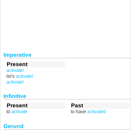
Imperative
Present
activate!
let's
activate!
activate!
Infinitive
Present
Past
to
activate
to have
activated
Gerund