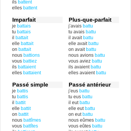
ils
battent
elles
battent
Imparfait
Plus-que-parfait
je
battais
j'avais
battu
tu
battais
tu avais
battu
il
battait
il avait
battu
elle
battait
elle avait
battu
on
battait
on avait
battu
nous
battions
nous avions
battu
vous
battiez
vous aviez
battu
ils
battaient
ils avaient
battu
elles
battaient
elles avaient
battu
Passé simple
Passé antérieur
je
battis
j'eus
battu
tu
battis
tu eus
battu
il
battit
il eut
battu
elle
battit
elle eut
battu
on
battit
on eut
battu
nous
battîmes
nous eûmes
battu
vous
battîtes
vous eûtes
battu