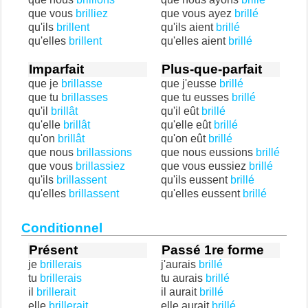
que vous
brilliez
que vous ayez
brillé
qu'ils
brillent
qu'ils aient
brillé
qu'elles
brillent
qu'elles aient
brillé
Imparfait
Plus-que-parfait
que je
brillasse
que j'eusse
brillé
que tu
brillasses
que tu eusses
brillé
qu'il
brillât
qu'il eût
brillé
qu'elle
brillât
qu'elle eût
brillé
qu'on
brillât
qu'on eût
brillé
que nous
brillassions
que nous eussions
brillé
que vous
brillassiez
que vous eussiez
brillé
qu'ils
brillassent
qu'ils eussent
brillé
qu'elles
brillassent
qu'elles eussent
brillé
Conditionnel
Présent
Passé 1re forme
je
brillerais
j'aurais
brillé
tu
brillerais
tu aurais
brillé
il
brillerait
il aurait
brillé
elle
brillerait
elle aurait
brillé