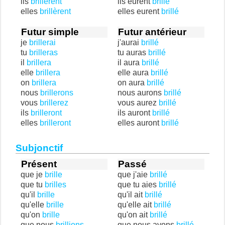
ils
brillèrent
ils eurent
brillé
elles
brillèrent
elles eurent
brillé
Futur simple
Futur antérieur
je
brillerai
j'aurai
brillé
tu
brilleras
tu auras
brillé
il
brillera
il aura
brillé
elle
brillera
elle aura
brillé
on
brillera
on aura
brillé
nous
brillerons
nous aurons
brillé
vous
brillerez
vous aurez
brillé
ils
brilleront
ils auront
brillé
elles
brilleront
elles auront
brillé
Subjonctif
Présent
Passé
que je
brille
que j'aie
brillé
que tu
brilles
que tu aies
brillé
qu'il
brille
qu'il ait
brillé
qu'elle
brille
qu'elle ait
brillé
qu'on
brille
qu'on ait
brillé
que nous
brillions
que nous ayons
brillé