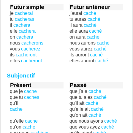
Futur simple
Futur antérieur
je
cacherai
j'aurai
caché
tu
cacheras
tu auras
caché
il
cachera
il aura
caché
elle
cachera
elle aura
caché
on
cachera
on aura
caché
nous
cacherons
nous aurons
caché
vous
cacherez
vous aurez
caché
ils
cacheront
ils auront
caché
elles
cacheront
elles auront
caché
Subjonctif
Présent
Passé
que je
cache
que j'aie
caché
que tu
caches
que tu aies
caché
qu'il
qu'il ait
caché
cache
qu'elle ait
caché
qu'on ait
caché
qu'elle
cache
que nous ayons
caché
qu'on
cache
que vous ayez
caché
que nous
cachions
qu'ils aient
caché