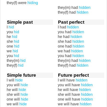
they(f) were
hiding
they(m) had
hidden
they(f) had
hidden
Simple past
Past perfect
I
hid
I had
hidden
you
hid
you had
hidden
he
hid
he had
hidden
she
hid
she had
hidden
one
hid
one had
hidden
we
hid
we had
hidden
you
hid
you had
hidden
they(m)
hid
they(m) had
hidden
they(f)
hid
they(f) had
hidden
Simple future
Future perfect
I will
hide
I will have
hidden
you will
hide
you will have
hidden
he will
hide
he will have
hidden
she will
hide
she will have
hidden
one will
hide
one will have
hidden
we will
hide
we will have
hidden