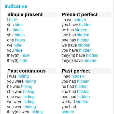
Indicative
Simple present
Present perfect
I
hide
I have
hidden
you
hide
you have
hidden
he
hides
he has
hidden
she
hides
she has
hidden
one
hides
one has
hidden
we
hide
we have
hidden
you
hide
you have
hidden
they(m)
hide
they(m) have
hidden
they(f)
hide
they(f) have
hidden
Past continuous
Past perfect
I was
hiding
I had
hidden
you were
hiding
you had
hidden
he was
hiding
he had
hidden
she was
hiding
she had
hidden
one was
hiding
one had
hidden
we were
hiding
we had
hidden
you were
hiding
you had
they(m) were
hiding
hidden