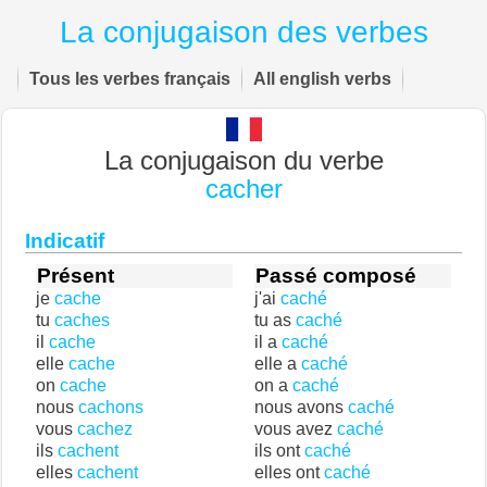
La conjugaison des verbes
Tous les verbes français
All english verbs
La conjugaison du verbe
cacher
Indicatif
Présent
Passé composé
je
cache
j'ai
caché
tu
caches
tu as
caché
il
cache
il a
caché
elle
cache
elle a
caché
on
cache
on a
caché
nous
cachons
nous avons
caché
vous
cachez
vous avez
caché
ils
cachent
ils ont
caché
elles
cachent
elles ont
caché