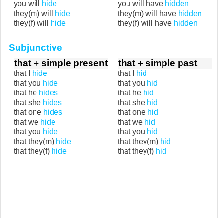
you will
hide
you will have
hidden
they(m) will
hide
they(m) will have
hidden
they(f) will
hide
they(f) will have
hidden
Subjunctive
that + simple present
that + simple past
that I
hide
that I
hid
that you
hide
that you
hid
that he
hides
that he
hid
that she
hides
that she
hid
that one
hides
that one
hid
that we
hide
that we
hid
that you
hide
that you
hid
that they(m)
hide
that they(m)
hid
that they(f)
hide
that they(f)
hid