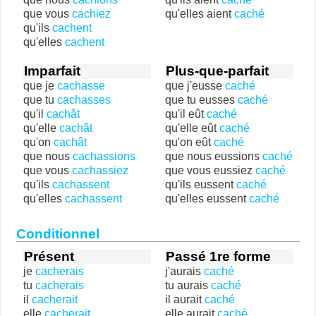
que vous
cachiez
qu'elles aient
caché
qu'ils
cachent
qu'elles
cachent
Imparfait
Plus-que-parfait
que je
cachasse
que j'eusse
caché
que tu
cachasses
que tu eusses
caché
qu'il
cachât
qu'il eût
caché
qu'elle
cachât
qu'elle eût
caché
qu'on
cachât
qu'on eût
caché
que nous
cachassions
que nous eussions
caché
que vous
cachassiez
que vous eussiez
caché
qu'ils
cachassent
qu'ils eussent
caché
qu'elles
cachassent
qu'elles eussent
caché
Conditionnel
Présent
Passé 1re forme
je
cacherais
j'aurais
caché
tu
cacherais
tu aurais
caché
il
cacherait
il aurait
caché
elle
cacherait
elle aurait
caché