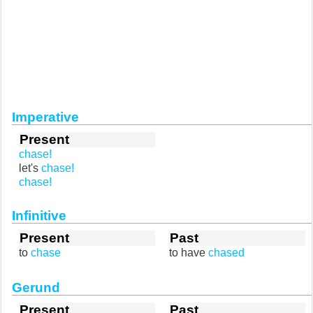
Imperative
Present
chase!
let's
chase!
chase!
Infinitive
Present
Past
to
chase
to have
chased
Gerund
Present
Past