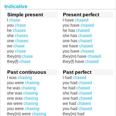
Indicative
Simple present
Present perfect
I
chase
I have
chased
you
chase
you have
chased
he
chases
he has
chased
she
chases
she has
chased
one
chases
one has
chased
we
chase
we have
chased
you
chase
you have
chased
they(m)
chase
they(m) have
chased
they(f)
chase
they(f) have
chased
Past continuous
Past perfect
I was
chasing
I had
chased
you were
chasing
you had
chased
he was
chasing
he had
chased
she was
chasing
she had
chased
one was
chasing
one had
chased
we were
chasing
we had
chased
you were
chasing
you had
chased
they(m) were
chasing
they(m) had