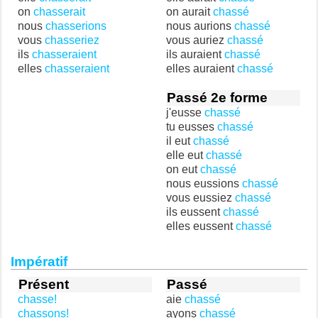
on
chasserait
on aurait
chassé
nous
chasserions
nous aurions
chassé
vous
chasseriez
vous auriez
chassé
ils
chasseraient
ils auraient
chassé
elles
chasseraient
elles auraient
chassé
Passé 2e forme
j'eusse
chassé
tu eusses
chassé
il eut
chassé
elle eut
chassé
on eut
chassé
nous eussions
chassé
vous eussiez
chassé
ils eussent
chassé
elles eussent
chassé
Impératif
Présent
Passé
chasse!
aie
chassé
chassons!
ayons
chassé