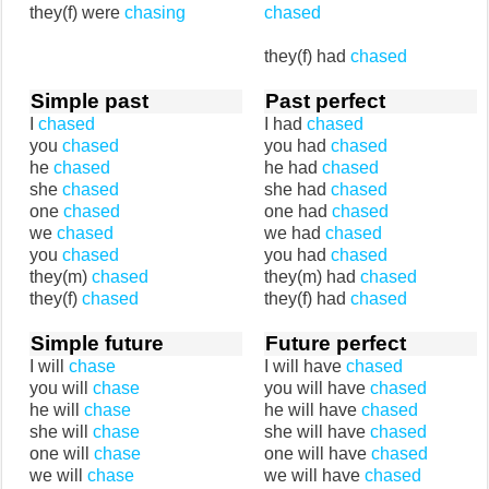
they(f) were
chasing
chased
they(f) had
chased
Simple past
Past perfect
I
chased
I had
chased
you
chased
you had
chased
he
chased
he had
chased
she
chased
she had
chased
one
chased
one had
chased
we
chased
we had
chased
you
chased
you had
chased
they(m)
chased
they(m) had
chased
they(f)
chased
they(f) had
chased
Simple future
Future perfect
I will
chase
I will have
chased
you will
chase
you will have
chased
he will
chase
he will have
chased
she will
chase
she will have
chased
one will
chase
one will have
chased
we will
chase
we will have
chased