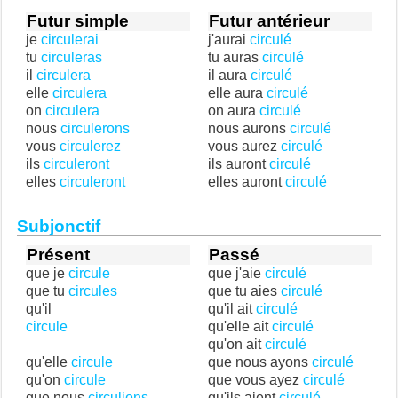
Futur simple
Futur antérieur
je
circulerai
j'aurai
circulé
tu
circuleras
tu auras
circulé
il
circulera
il aura
circulé
elle
circulera
elle aura
circulé
on
circulera
on aura
circulé
nous
circulerons
nous aurons
circulé
vous
circulerez
vous aurez
circulé
ils
circuleront
ils auront
circulé
elles
circuleront
elles auront
circulé
Subjonctif
Présent
Passé
que je
circule
que j'aie
circulé
que tu
circules
que tu aies
circulé
qu'il
qu'il ait
circulé
circule
qu'elle ait
circulé
qu'on ait
circulé
qu'elle
circule
que nous ayons
circulé
qu'on
circule
que vous ayez
circulé
que nous
circulions
qu'ils aient
circulé