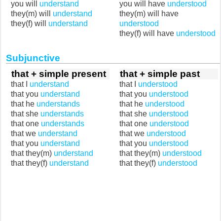
you will
understand
you will have
understood
they(m) will
understand
they(m) will have
they(f) will
understand
understood
they(f) will have
understood
Subjunctive
that + simple present
that + simple past
that I
understand
that I
understood
that you
understand
that you
understood
that he
understands
that he
understood
that she
understands
that she
understood
that one
understands
that one
understood
that we
understand
that we
understood
that you
understand
that you
understood
that they(m)
understand
that they(m)
understood
that they(f)
understand
that they(f)
understood