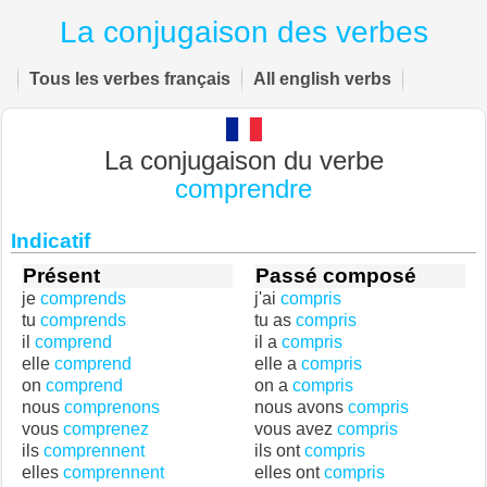
La conjugaison des verbes
Tous les verbes français
All english verbs
La conjugaison du verbe
comprendre
Indicatif
Présent
Passé composé
je
comprends
j'ai
compris
tu
comprends
tu as
compris
il
comprend
il a
compris
elle
comprend
elle a
compris
on
comprend
on a
compris
nous
comprenons
nous avons
compris
vous
comprenez
vous avez
compris
ils
comprennent
ils ont
compris
elles
comprennent
elles ont
compris