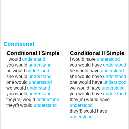
Conditional
Conditional I Simple
Conditional II Simple
I would
understand
I would have
understood
you would
understand
you would have
understood
he would
understand
he would have
understood
she would
understand
she would have
understood
one would
understand
one would have
understood
we would
understand
we would have
understood
you would
understand
you would have
understood
they(m) would
understand
they(m) would have
they(f) would
understand
understood
they(f) would have
understood