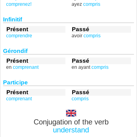
comprenez!
ayez
compris
Infinitif
Présent
Passé
comprendre
avoir
compris
Gérondif
Présent
Passé
en
comprenant
en ayant
compris
Participe
Présent
Passé
comprenant
compris
Conjugation of the verb
understand