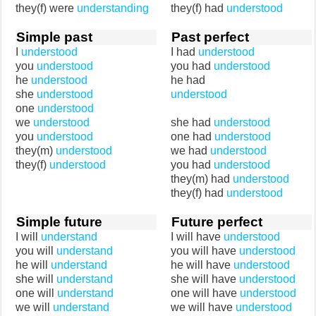
they(f) were
understanding
they(f) had
understood
Simple past
Past perfect
I
understood
I had
understood
you
understood
you had
understood
he
understood
he had
she
understood
understood
one
understood
we
understood
she had
understood
you
understood
one had
understood
they(m)
understood
we had
understood
they(f)
understood
you had
understood
they(m) had
understood
they(f) had
understood
Simple future
Future perfect
I will
understand
I will have
understood
you will
understand
you will have
understood
he will
understand
he will have
understood
she will
understand
she will have
understood
one will
understand
one will have
understood
we will
understand
we will have
understood