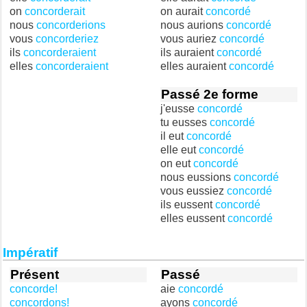
on
concorderait
on aurait
concordé
nous
concorderions
nous aurions
concordé
vous
concorderiez
vous auriez
concordé
ils
concorderaient
ils auraient
concordé
elles
concorderaient
elles auraient
concordé
Passé 2e forme
j'eusse
concordé
tu eusses
concordé
il eut
concordé
elle eut
concordé
on eut
concordé
nous eussions
concordé
vous eussiez
concordé
ils eussent
concordé
elles eussent
concordé
Impératif
Présent
Passé
concorde!
aie
concordé
concordons!
ayons
concordé