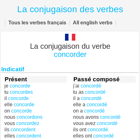
La conjugaison des verbes
Tous les verbes français
All english verbs
La conjugaison du verbe
concorder
Indicatif
Présent
Passé composé
je
concorde
j'ai
concordé
tu
concordes
tu as
concordé
il
concorde
il a
concordé
elle
concorde
elle a
concordé
on
concorde
on a
concordé
nous
concordons
nous avons
concordé
vous
concordez
vous avez
concordé
ils
concordent
ils ont
concordé
elles
concordent
elles ont
concordé