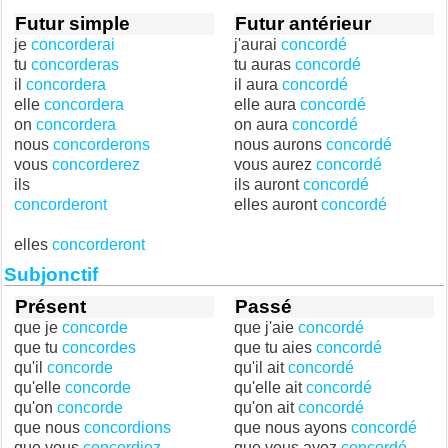
Futur simple
Futur antérieur
je
concorderai
j'aurai
concordé
tu
concorderas
tu auras
concordé
il
concordera
il aura
concordé
elle
concordera
elle aura
concordé
on
concordera
on aura
concordé
nous
concorderons
nous aurons
concordé
vous
concorderez
vous aurez
concordé
ils
ils auront
concordé
concorderont
elles auront
concordé
elles
concorderont
Subjonctif
Présent
Passé
que je
concorde
que j'aie
concordé
que tu
concordes
que tu aies
concordé
qu'il
concorde
qu'il ait
concordé
qu'elle
concorde
qu'elle ait
concordé
qu'on
concorde
qu'on ait
concordé
que nous
concordions
que nous ayons
concordé
que vous
concordiez
que vous ayez
concordé