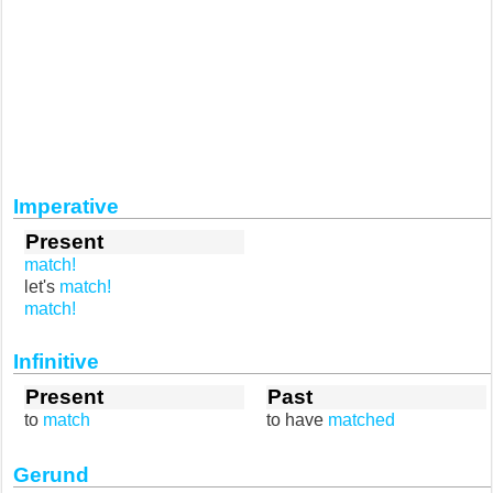
Imperative
Present
match!
let's
match!
match!
Infinitive
Present
Past
to
match
to have
matched
Gerund