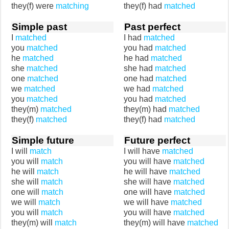
they(f) were
matching
they(f) had
matched
Simple past
Past perfect
I
matched
I had
matched
you
matched
you had
matched
he
matched
he had
matched
she
matched
she had
matched
one
matched
one had
matched
we
matched
we had
matched
you
matched
you had
matched
they(m)
matched
they(m) had
matched
they(f)
matched
they(f) had
matched
Simple future
Future perfect
I will
match
I will have
matched
you will
match
you will have
matched
he will
match
he will have
matched
she will
match
she will have
matched
one will
match
one will have
matched
we will
match
we will have
matched
you will
match
you will have
matched
they(m) will
match
they(m) will have
matched