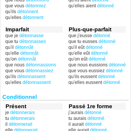
que vous
détonniez
qu'elles aient
détonné
qu'ils
détonnent
qu'elles
détonnent
Imparfait
Plus-que-parfait
que je
détonnasse
que j'eusse
détonné
que tu
détonnasses
que tu eusses
détonné
qu'il
détonnât
qu'il eût
détonné
qu'elle
détonnât
qu'elle eût
détonné
qu'on
détonnât
qu'on eût
détonné
que nous
détonnassions
que nous eussions
détonné
que vous
détonnassiez
que vous eussiez
détonné
qu'ils
détonnassent
qu'ils eussent
détonné
qu'elles
détonnassent
qu'elles eussent
détonné
Conditionnel
Présent
Passé 1re forme
je
détonnerais
j'aurais
détonné
tu
détonnerais
tu aurais
détonné
il
détonnerait
il aurait
détonné
elle
détonnerait
elle aurait
détonné