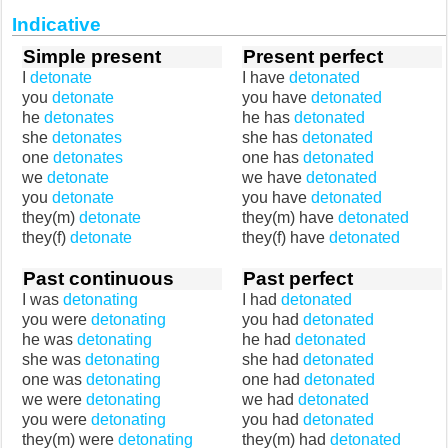
Indicative
Simple present
Present perfect
I
detonate
I have
detonated
you
detonate
you have
detonated
he
detonates
he has
detonated
she
detonates
she has
detonated
one
detonates
one has
detonated
we
detonate
we have
detonated
you
detonate
you have
detonated
they(m)
detonate
they(m) have
detonated
they(f)
detonate
they(f) have
detonated
Past continuous
Past perfect
I was
detonating
I had
detonated
you were
detonating
you had
detonated
he was
detonating
he had
detonated
she was
detonating
she had
detonated
one was
detonating
one had
detonated
we were
detonating
we had
detonated
you were
detonating
you had
detonated
they(m) were
detonating
they(m) had
detonated