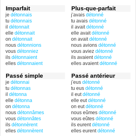
Imparfait
Plus-que-parfait
je
détonnais
j'avais
détonné
tu
détonnais
tu avais
détonné
il
détonnait
il avait
détonné
elle
détonnait
elle avait
détonné
on
détonnait
on avait
détonné
nous
détonnions
nous avions
détonné
vous
détonniez
vous aviez
détonné
ils
détonnaient
ils avaient
détonné
elles
détonnaient
elles avaient
détonné
Passé simple
Passé antérieur
je
détonnai
j'eus
détonné
tu
détonnas
tu eus
détonné
il
détonna
il eut
détonné
elle
détonna
elle eut
détonné
on
détonna
on eut
détonné
nous
détonnâmes
nous eûmes
détonné
vous
détonnâtes
vous eûtes
détonné
ils
détonnèrent
ils eurent
détonné
elles
détonnèrent
elles eurent
détonné