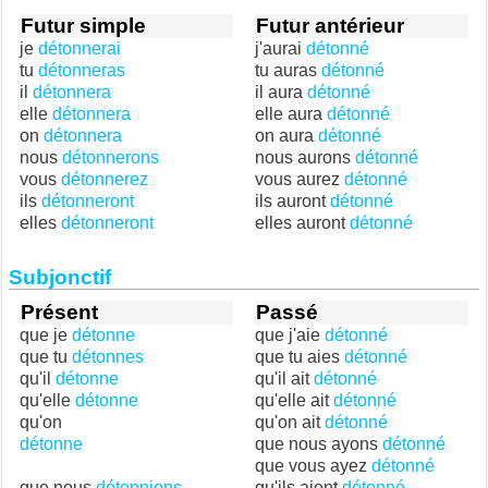
Futur simple
Futur antérieur
je
détonnerai
j'aurai
détonné
tu
détonneras
tu auras
détonné
il
détonnera
il aura
détonné
elle
détonnera
elle aura
détonné
on
détonnera
on aura
détonné
nous
détonnerons
nous aurons
détonné
vous
détonnerez
vous aurez
détonné
ils
détonneront
ils auront
détonné
elles
détonneront
elles auront
détonné
Subjonctif
Présent
Passé
que je
détonne
que j'aie
détonné
que tu
détonnes
que tu aies
détonné
qu'il
détonne
qu'il ait
détonné
qu'elle
détonne
qu'elle ait
détonné
qu'on
qu'on ait
détonné
détonne
que nous ayons
détonné
que vous ayez
détonné
que nous
détonnions
qu'ils aient
détonné