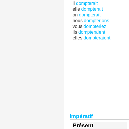
il
dompterait
elle
dompterait
on
dompterait
nous
dompterions
vous
dompteriez
ils
dompteraient
elles
dompteraient
Impératif
Présent