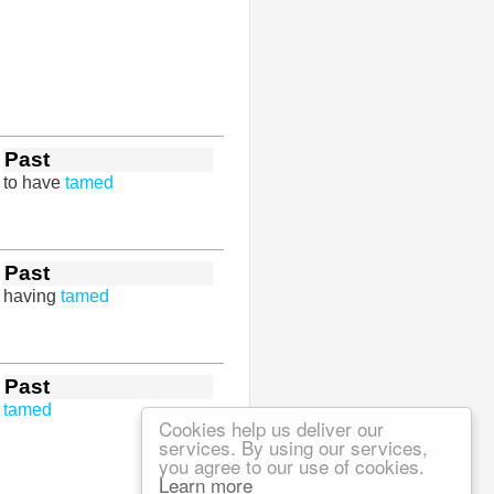
Past
to have
tamed
Past
having
tamed
Past
tamed
Cookies help us deliver our
services. By using our services,
you agree to our use of cookies.
Learn more