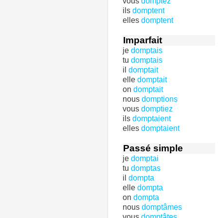
vous
domptez
ils
domptent
elles
domptent
Imparfait
je
domptais
tu
domptais
il
domptait
elle
domptait
on
domptait
nous
domptions
vous
domptiez
ils
domptaient
elles
domptaient
Passé simple
je
domptai
tu
domptas
il
dompta
elle
dompta
on
dompta
nous
domptâmes
vous
domptâtes