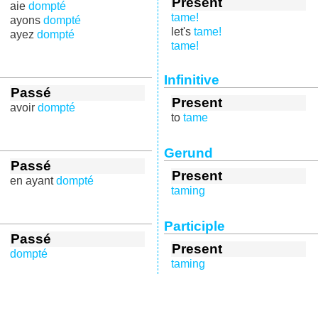
Present
aie
dompté
tame!
ayons
dompté
let's
tame!
ayez
dompté
tame!
Infinitive
Passé
Present
avoir
dompté
to
tame
Gerund
Passé
Present
en ayant
dompté
taming
Participle
Passé
Present
dompté
taming