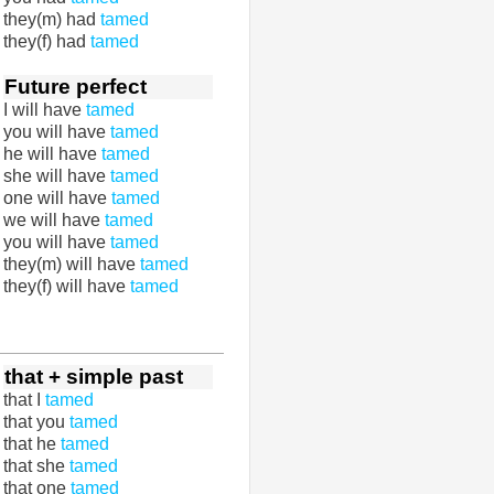
they(m) had
tamed
they(f) had
tamed
Future perfect
I will have
tamed
you will have
tamed
he will have
tamed
she will have
tamed
one will have
tamed
we will have
tamed
you will have
tamed
they(m) will have
tamed
they(f) will have
tamed
that + simple past
that I
tamed
that you
tamed
that he
tamed
that she
tamed
that one
tamed