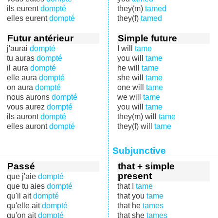
ils eurent
dompté
they(m)
tamed
elles eurent
dompté
they(f)
tamed
Futur antérieur
Simple future
j'aurai
dompté
I will
tame
tu auras
dompté
you will
tame
il aura
dompté
he will
tame
elle aura
dompté
she will
tame
on aura
dompté
one will
tame
nous aurons
dompté
we will
tame
vous aurez
dompté
you will
tame
ils auront
dompté
they(m) will
tame
elles auront
dompté
they(f) will
tame
Subjunctive
Passé
that + simple
present
que j'aie
dompté
que tu aies
dompté
that I
tame
qu'il ait
dompté
that you
tame
qu'elle ait
dompté
that he
tames
qu'on ait
dompté
that she
tames