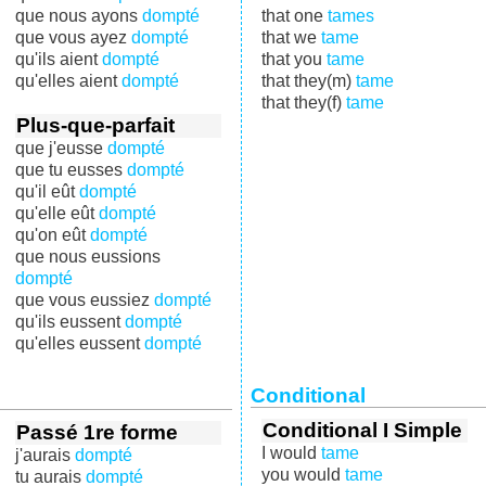
que nous ayons
dompté
that one
tames
que vous ayez
dompté
that we
tame
qu'ils aient
dompté
that you
tame
qu'elles aient
dompté
that they(m)
tame
that they(f)
tame
Plus-que-parfait
que j'eusse
dompté
que tu eusses
dompté
qu'il eût
dompté
qu'elle eût
dompté
qu'on eût
dompté
que nous eussions
dompté
que vous eussiez
dompté
qu'ils eussent
dompté
qu'elles eussent
dompté
Conditional
Conditional I Simple
Passé 1re forme
I would
tame
j'aurais
dompté
you would
tame
tu aurais
dompté