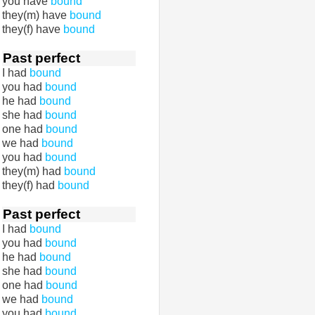
you have
bound
they(m) have
bound
they(f) have
bound
Past perfect
I had
bound
you had
bound
he had
bound
she had
bound
one had
bound
we had
bound
you had
bound
they(m) had
bound
they(f) had
bound
Past perfect
I had
bound
you had
bound
he had
bound
she had
bound
one had
bound
we had
bound
you had
bound