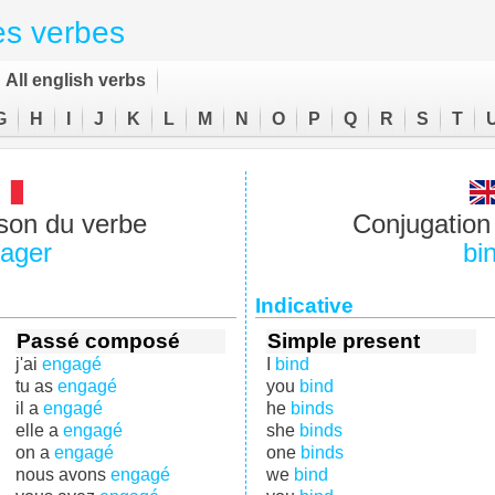
es verbes
All english verbs
G
H
I
J
K
L
M
N
O
P
Q
R
S
T
son du verbe
Conjugation 
ager
bi
Indicative
Passé composé
Simple present
j'ai
engagé
I
bind
tu as
engagé
you
bind
il a
engagé
he
binds
elle a
engagé
she
binds
on a
engagé
one
binds
nous avons
engagé
we
bind