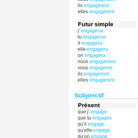
ils
engagèrent
elles
engagèrent
Futur simple
j'
engagerai
tu
engageras
il
engagera
elle
engagera
on
engagera
nous
engagerons
vous
engagerez
ils
engageront
elles
engageront
Subjonctif
Présent
que j'
engage
que tu
engages
qu'il
engage
qu'elle
engage
qu'on
engage