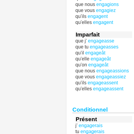
que nous
engagions
que vous
engagiez
qu'ils
engagent
qu'elles
engagent
Imparfait
que j'
engageasse
que tu
engageasses
qu'il
engageât
qu'elle
engageât
qu'on
engageât
que nous
engageassions
que vous
engageassiez
qu'ils
engageassent
qu'elles
engageassent
Conditionnel
Présent
j'
engagerais
tu
engagerais