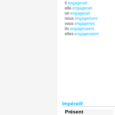
il
engagerait
elle
engagerait
on
engagerait
nous
engagerions
vous
engageriez
ils
engageraient
elles
engageraient
Impératif
Présent