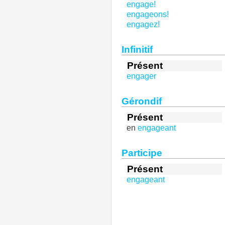
engage!
engageons!
engagez!
Infinitif
Présent
engager
Gérondif
Présent
en
engageant
Participe
Présent
engageant