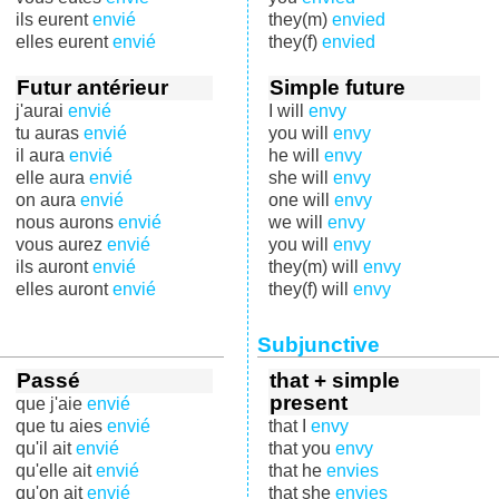
ils eurent
envié
they(m)
envied
elles eurent
envié
they(f)
envied
Futur antérieur
Simple future
j'aurai
envié
I will
envy
tu auras
envié
you will
envy
il aura
envié
he will
envy
elle aura
envié
she will
envy
on aura
envié
one will
envy
nous aurons
envié
we will
envy
vous aurez
envié
you will
envy
ils auront
envié
they(m) will
envy
elles auront
envié
they(f) will
envy
Subjunctive
Passé
that + simple
present
que j'aie
envié
que tu aies
envié
that I
envy
qu'il ait
envié
that you
envy
qu'elle ait
envié
that he
envies
qu'on ait
envié
that she
envies