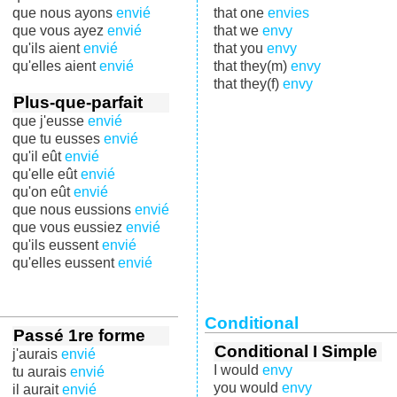
que nous ayons
envié
that one
envies
que vous ayez
envié
that we
envy
qu'ils aient
envié
that you
envy
qu'elles aient
envié
that they(m)
envy
that they(f)
envy
Plus-que-parfait
que j'eusse
envié
que tu eusses
envié
qu'il eût
envié
qu'elle eût
envié
qu'on eût
envié
que nous eussions
envié
que vous eussiez
envié
qu'ils eussent
envié
qu'elles eussent
envié
Conditional
Passé 1re forme
Conditional I Simple
j'aurais
envié
I would
envy
tu aurais
envié
you would
envy
il aurait
envié