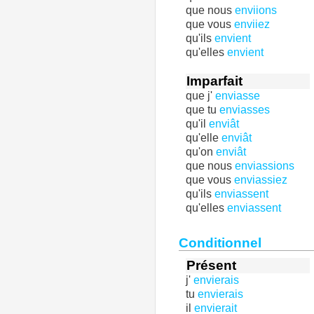
que nous
enviions
que vous
enviiez
qu'ils
envient
qu'elles
envient
Imparfait
que j'
enviasse
que tu
enviasses
qu'il
enviât
qu'elle
enviât
qu'on
enviât
que nous
enviassions
que vous
enviassiez
qu'ils
enviassent
qu'elles
enviassent
Conditionnel
Présent
j'
envierais
tu
envierais
il
envierait