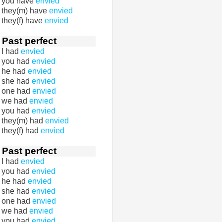
you have
envied
they(m) have
envied
they(f) have
envied
Past perfect
I had
envied
you had
envied
he had
envied
she had
envied
one had
envied
we had
envied
you had
envied
they(m) had
envied
they(f) had
envied
Past perfect
I had
envied
you had
envied
he had
envied
she had
envied
one had
envied
we had
envied
you had
envied