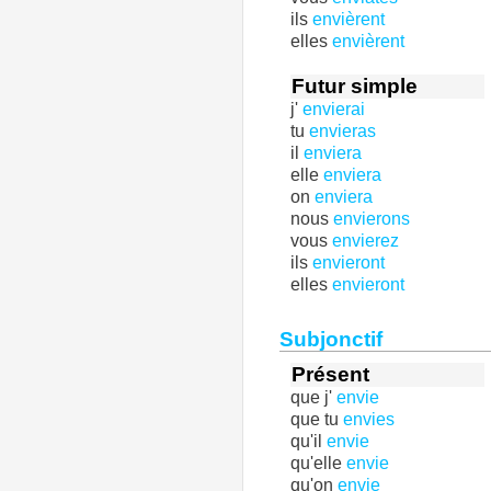
ils
envièrent
elles
envièrent
Futur simple
j'
envierai
tu
envieras
il
enviera
elle
enviera
on
enviera
nous
envierons
vous
envierez
ils
envieront
elles
envieront
Subjonctif
Présent
que j'
envie
que tu
envies
qu'il
envie
qu'elle
envie
qu'on
envie