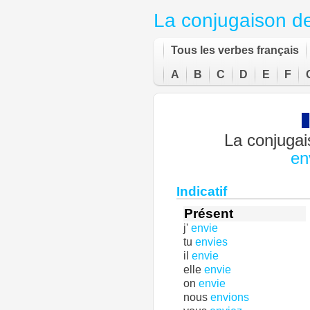
La conjugaison d
Tous les verbes français
A
B
C
D
E
F
La conjugai
en
Indicatif
Présent
j'
envie
tu
envies
il
envie
elle
envie
on
envie
nous
envions