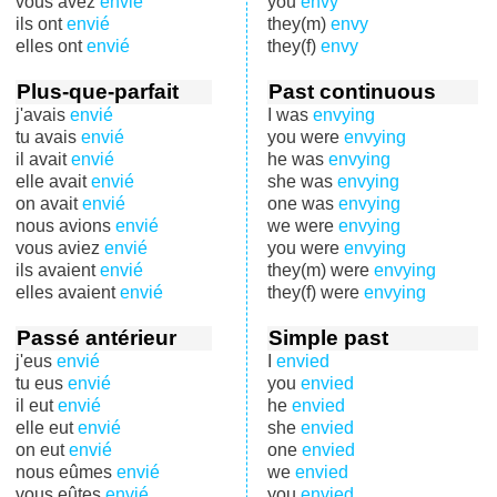
vous avez
envié
you
envy
ils ont
envié
they(m)
envy
elles ont
envié
they(f)
envy
Plus-que-parfait
Past continuous
j'avais
envié
I was
envying
tu avais
envié
you were
envying
il avait
envié
he was
envying
elle avait
envié
she was
envying
on avait
envié
one was
envying
nous avions
envié
we were
envying
vous aviez
envié
you were
envying
ils avaient
envié
they(m) were
envying
elles avaient
envié
they(f) were
envying
Passé antérieur
Simple past
j'eus
envié
I
envied
tu eus
envié
you
envied
il eut
envié
he
envied
elle eut
envié
she
envied
on eut
envié
one
envied
nous eûmes
envié
we
envied
vous eûtes
envié
you
envied