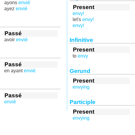
ayons
envié
Present
ayez
envié
envy!
let's
envy!
envy!
Passé
Infinitive
avoir
envié
Present
to
envy
Passé
Gerund
en ayant
envié
Present
envying
Passé
Participle
envié
Present
envying