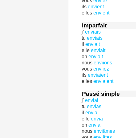
vous
enviez
ils
envient
elles
envient
Imparfait
j'
enviais
tu
enviais
il
enviait
elle
enviait
on
enviait
nous
enviions
vous
enviiez
ils
enviaient
elles
enviaient
Passé simple
j'
enviai
tu
envias
il
envia
elle
envia
on
envia
nous
enviâmes
vous
enviâtes