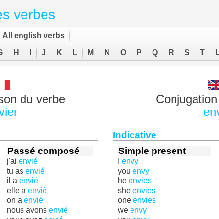
es verbes
All english verbs
G
H
I
J
K
L
M
N
O
P
Q
R
S
T
son du verbe
Conjugation 
vier
en
Indicative
Passé composé
Simple present
j'ai
envié
I
envy
tu as
envié
you
envy
il a
envié
he
envies
elle a
envié
she
envies
on a
envié
one
envies
nous avons
envié
we
envy