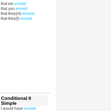
that we
envied
that you
envied
that they(m)
envied
that they(f)
envied
Conditional II
Simple
I would have
envied