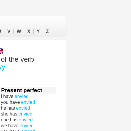
U
V
W
X
Y
Z
of the verb
vy
Present perfect
I have
envied
you have
envied
he has
envied
she has
envied
one has
envied
we have
envied