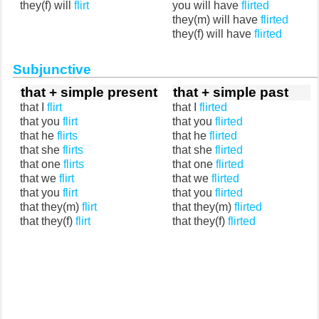
they(f) will
flirt
you will have
flirted
they(m) will have
flirted
they(f) will have
flirted
Subjunctive
that + simple present
that + simple past
that I
flirt
that I
flirted
that you
flirt
that you
flirted
that he
flirts
that he
flirted
that she
flirts
that she
flirted
that one
flirts
that one
flirted
that we
flirt
that we
flirted
that you
flirt
that you
flirted
that they(m)
flirt
that they(m)
flirted
that they(f)
flirt
that they(f)
flirted