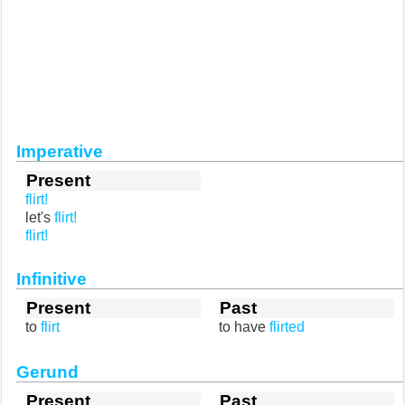
Imperative
Present
flirt!
let's
flirt!
flirt!
Infinitive
Present
Past
to
flirt
to have
flirted
Gerund
Present
Past