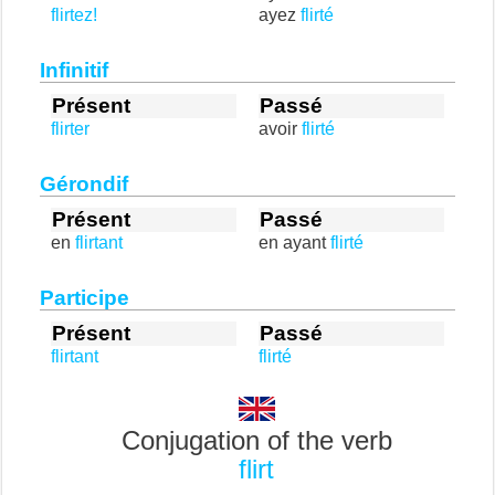
flirtez!
ayez
flirté
Infinitif
Présent
Passé
flirter
avoir
flirté
Gérondif
Présent
Passé
en
flirtant
en ayant
flirté
Participe
Présent
Passé
flirtant
flirté
Conjugation of the verb
flirt