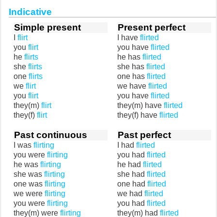
Indicative
Simple present
Present perfect
I
flirt
I have
flirted
you
flirt
you have
flirted
he
flirts
he has
flirted
she
flirts
she has
flirted
one
flirts
one has
flirted
we
flirt
we have
flirted
you
flirt
you have
flirted
they(m)
flirt
they(m) have
flirted
they(f)
flirt
they(f) have
flirted
Past continuous
Past perfect
I was
flirting
I had
flirted
you were
flirting
you had
flirted
he was
flirting
he had
flirted
she was
flirting
she had
flirted
one was
flirting
one had
flirted
we were
flirting
we had
flirted
you were
flirting
you had
flirted
they(m) were
flirting
they(m) had
flirted