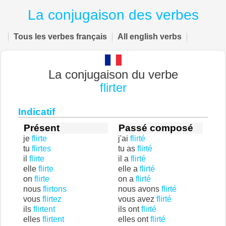
La conjugaison des verbes
Tous les verbes français
All english verbs
La conjugaison du verbe
flirter
Indicatif
Présent
Passé composé
je
flirte
j'ai
flirté
tu
flirtes
tu as
flirté
il
flirte
il a
flirté
elle
flirte
elle a
flirté
on
flirte
on a
flirté
nous
flirtons
nous avons
flirté
vous
flirtez
vous avez
flirté
ils
flirtent
ils ont
flirté
elles
flirtent
elles ont
flirté