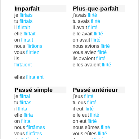
Imparfait
Plus-que-parfait
je
flirtais
j'avais
flirté
tu
flirtais
tu avais
flirté
il
flirtait
il avait
flirté
elle
flirtait
elle avait
flirté
on
flirtait
on avait
flirté
nous
flirtions
nous avions
flirté
vous
flirtiez
vous aviez
flirté
ils
ils avaient
flirté
flirtaient
elles avaient
flirté
elles
flirtaient
Passé simple
Passé antérieur
je
flirtai
j'eus
flirté
tu
flirtas
tu eus
flirté
il
flirta
il eut
flirté
elle
flirta
elle eut
flirté
on
flirta
on eut
flirté
nous
flirtâmes
nous eûmes
flirté
vous
flirtâtes
vous eûtes
flirté