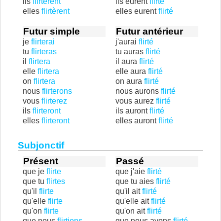
ils
flirtèrent
ils eurent
flirté
elles
flirtèrent
elles eurent
flirté
Futur simple
Futur antérieur
je
flirterai
j'aurai
flirté
tu
flirteras
tu auras
flirté
il
flirtera
il aura
flirté
elle
flirtera
elle aura
flirté
on
flirtera
on aura
flirté
nous
flirterons
nous aurons
flirté
vous
flirterez
vous aurez
flirté
ils
flirteront
ils auront
flirté
elles
flirteront
elles auront
flirté
Subjonctif
Présent
Passé
que je
flirte
que j'aie
flirté
que tu
flirtes
que tu aies
flirté
qu'il
flirte
qu'il ait
flirté
qu'elle
flirte
qu'elle ait
flirté
qu'on
flirte
qu'on ait
flirté
que nous
flirtions
que nous ayons
flirté