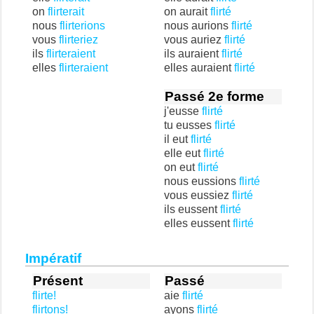
on
flirterait
on aurait
flirté
nous
flirterions
nous aurions
flirté
vous
flirteriez
vous auriez
flirté
ils
flirteraient
ils auraient
flirté
elles
flirteraient
elles auraient
flirté
Passé 2e forme
j'eusse
flirté
tu eusses
flirté
il eut
flirté
elle eut
flirté
on eut
flirté
nous eussions
flirté
vous eussiez
flirté
ils eussent
flirté
elles eussent
flirté
Impératif
Présent
Passé
flirte!
aie
flirté
flirtons!
ayons
flirté