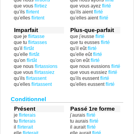
que vous
flirtiez
que vous ayez
flirté
qu'ils
flirtent
qu'ils aient
flirté
qu'elles
flirtent
qu'elles aient
flirté
Imparfait
Plus-que-parfait
que je
flirtasse
que j'eusse
flirté
que tu
flirtasses
que tu eusses
flirté
qu'il
flirtât
qu'il eût
flirté
qu'elle
flirtât
qu'elle eût
flirté
qu'on
flirtât
qu'on eût
flirté
que nous
flirtassions
que nous eussions
flirté
que vous
flirtassiez
que vous eussiez
flirté
qu'ils
flirtassent
qu'ils eussent
flirté
qu'elles
flirtassent
qu'elles eussent
flirté
Conditionnel
Présent
Passé 1re forme
je
flirterais
j'aurais
flirté
tu
flirterais
tu aurais
flirté
il
flirterait
il aurait
flirté
elle
flirterait
elle aurait
flirté