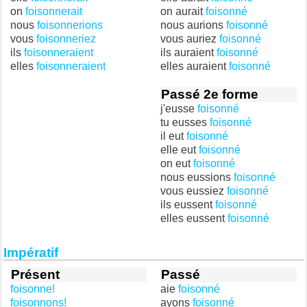
on
foisonnerait
on aurait
foisonné
nous
foisonnerions
nous aurions
foisonné
vous
foisonneriez
vous auriez
foisonné
ils
foisonneraient
ils auraient
foisonné
elles
foisonneraient
elles auraient
foisonné
Passé 2e forme
j'eusse
foisonné
tu eusses
foisonné
il eut
foisonné
elle eut
foisonné
on eut
foisonné
nous eussions
foisonné
vous eussiez
foisonné
ils eussent
foisonné
elles eussent
foisonné
Impératif
Présent
Passé
foisonne!
aie
foisonné
foisonnons!
ayons
foisonné