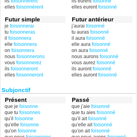
ils
foisonnèrent
ils eurent
foisonné
elles
foisonnèrent
elles eurent
foisonné
Futur simple
Futur antérieur
je
foisonnerai
j'aurai
foisonné
tu
foisonneras
tu auras
foisonné
il
foisonnera
il aura
foisonné
elle
foisonnera
elle aura
foisonné
on
foisonnera
on aura
foisonné
nous
foisonnerons
nous aurons
foisonné
vous
foisonnerez
vous aurez
foisonné
ils
foisonneront
ils auront
foisonné
elles
foisonneront
elles auront
foisonné
Subjonctif
Présent
Passé
que je
foisonne
que j'aie
foisonné
que tu
foisonnes
que tu aies
foisonné
qu'il
foisonne
qu'il ait
foisonné
qu'elle
foisonne
qu'elle ait
foisonné
qu'on
foisonne
qu'on ait
foisonné
que nous
foisonnions
que nous ayons
foisonné