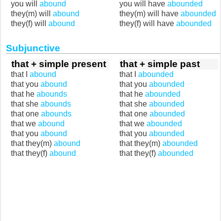
you will
abound
you will have
abounded
they(m) will
abound
they(m) will have
abounded
they(f) will
abound
they(f) will have
abounded
Subjunctive
that + simple present
that + simple past
that I
abound
that I
abounded
that you
abound
that you
abounded
that he
abounds
that he
abounded
that she
abounds
that she
abounded
that one
abounds
that one
abounded
that we
abound
that we
abounded
that you
abound
that you
abounded
that they(m)
abound
that they(m)
abounded
that they(f)
abound
that they(f)
abounded