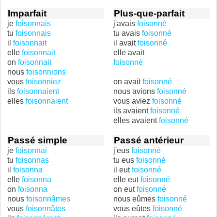
Imparfait
Plus-que-parfait
je
foisonnais
j'avais
foisonné
tu
foisonnais
tu avais
foisonné
il
foisonnait
il avait
foisonné
elle
foisonnait
elle avait
on
foisonnait
foisonné
nous
foisonnions
vous
foisonniez
on avait
foisonné
ils
foisonnaient
nous avions
foisonné
elles
foisonnaient
vous aviez
foisonné
ils avaient
foisonné
elles avaient
foisonné
Passé simple
Passé antérieur
je
foisonnai
j'eus
foisonné
tu
foisonnas
tu eus
foisonné
il
foisonna
il eut
foisonné
elle
foisonna
elle eut
foisonné
on
foisonna
on eut
foisonné
nous
foisonnâmes
nous eûmes
foisonné
vous
foisonnâtes
vous eûtes
foisonné