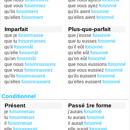
que vous
foisonniez
que vous ayez
foisonné
qu'ils
foisonnent
qu'ils aient
foisonné
qu'elles
foisonnent
qu'elles aient
foisonné
Imparfait
Plus-que-parfait
que je
foisonnasse
que j'eusse
foisonné
que tu
foisonnasses
que tu eusses
foisonné
qu'il
foisonnât
qu'il eût
foisonné
qu'elle
foisonnât
qu'elle eût
foisonné
qu'on
foisonnât
qu'on eût
foisonné
que nous
foisonnassions
que nous eussions
foisonné
que vous
foisonnassiez
que vous eussiez
foisonné
qu'ils
foisonnassent
qu'ils eussent
foisonné
qu'elles
foisonnassent
qu'elles eussent
foisonné
Conditionnel
Présent
Passé 1re forme
je
foisonnerais
j'aurais
foisonné
tu
foisonnerais
tu aurais
foisonné
il
foisonnerait
il aurait
foisonné
elle
foisonnerait
elle aurait
foisonné