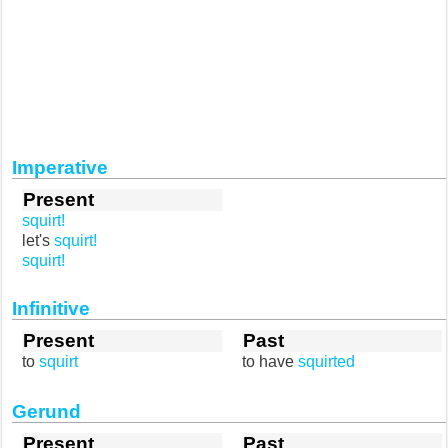
Imperative
Present
squirt!
let's
squirt!
squirt!
Infinitive
Present
Past
to
squirt
to have
squirted
Gerund
Present
Past