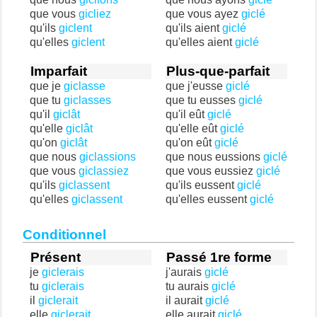
que vous
gicliez
que vous ayez
giclé
qu'ils
giclent
qu'ils aient
giclé
qu'elles
giclent
qu'elles aient
giclé
Imparfait
Plus-que-parfait
que je
giclasse
que j'eusse
giclé
que tu
giclasses
que tu eusses
giclé
qu'il
giclât
qu'il eût
giclé
qu'elle
giclât
qu'elle eût
giclé
qu'on
giclât
qu'on eût
giclé
que nous
giclassions
que nous eussions
giclé
que vous
giclassiez
que vous eussiez
giclé
qu'ils
giclassent
qu'ils eussent
giclé
qu'elles
giclassent
qu'elles eussent
giclé
Conditionnel
Présent
Passé 1re forme
je
giclerais
j'aurais
giclé
tu
giclerais
tu aurais
giclé
il
giclerait
il aurait
giclé
elle
giclerait
elle aurait
giclé