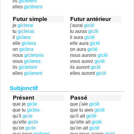
ils
giclèrent
elles
giclèrent
Futur simple
Futur antérieur
je
giclerai
j'aurai
giclé
tu
gicleras
tu auras
giclé
il
giclera
il aura
giclé
elle
giclera
elle aura
giclé
on
giclera
on aura
giclé
nous
giclerons
nous aurons
giclé
vous
giclerez
vous aurez
giclé
ils
gicleront
ils auront
giclé
elles
gicleront
elles auront
giclé
Subjonctif
Présent
Passé
que je
gicle
que j'aie
giclé
que tu
gicles
que tu aies
giclé
qu'il
gicle
qu'il ait
giclé
qu'elle
gicle
qu'elle ait
giclé
qu'on
gicle
qu'on ait
giclé
que nous
giclions
que nous ayons
giclé