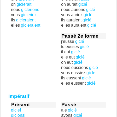
on
giclerait
on aurait
giclé
nous
giclerions
nous aurions
giclé
vous
gicleriez
vous auriez
giclé
ils
gicleraient
ils auraient
giclé
elles
gicleraient
elles auraient
giclé
Passé 2e forme
j'eusse
giclé
tu eusses
giclé
il eut
giclé
elle eut
giclé
on eut
giclé
nous eussions
giclé
vous eussiez
giclé
ils eussent
giclé
elles eussent
giclé
Impératif
Présent
Passé
gicle!
aie
giclé
giclons!
ayons
giclé