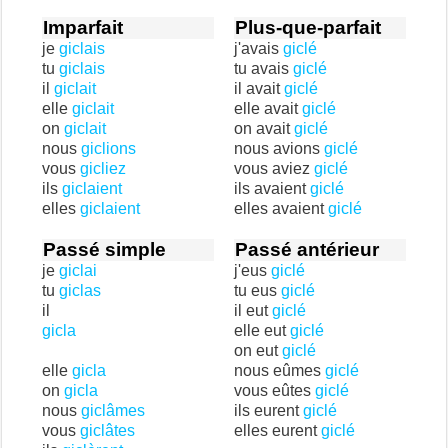
Imparfait
Plus-que-parfait
je
giclais
j'avais
giclé
tu
giclais
tu avais
giclé
il
giclait
il avait
giclé
elle
giclait
elle avait
giclé
on
giclait
on avait
giclé
nous
giclions
nous avions
giclé
vous
gicliez
vous aviez
giclé
ils
giclaient
ils avaient
giclé
elles
giclaient
elles avaient
giclé
Passé simple
Passé antérieur
je
giclai
j'eus
giclé
tu
giclas
tu eus
giclé
il
il eut
giclé
gicla
elle eut
giclé
on eut
giclé
elle
gicla
nous eûmes
giclé
on
gicla
vous eûtes
giclé
nous
giclâmes
ils eurent
giclé
vous
giclâtes
elles eurent
giclé