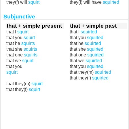
they(f) will
squirt
they(f) will have
squirted
Subjunctive
that + simple present
that + simple past
that I
squirt
that I
squirted
that you
squirt
that you
squirted
that he
squirts
that he
squirted
that she
squirts
that she
squirted
that one
squirts
that one
squirted
that we
squirt
that we
squirted
that you
that you
squirted
squirt
that they(m)
squirted
that they(f)
squirted
that they(m)
squirt
that they(f)
squirt