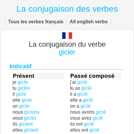
La conjugaison des verbes
Tous les verbes français
All english verbs
La conjugaison du verbe
gicler
Indicatif
Présent
Passé composé
je
gicle
j'ai
giclé
tu
gicles
tu as
giclé
il
gicle
il a
giclé
elle
gicle
elle a
giclé
on
gicle
on a
giclé
nous
giclons
nous avons
giclé
vous
giclez
vous avez
giclé
ils
giclent
ils ont
giclé
elles
giclent
elles ont
giclé