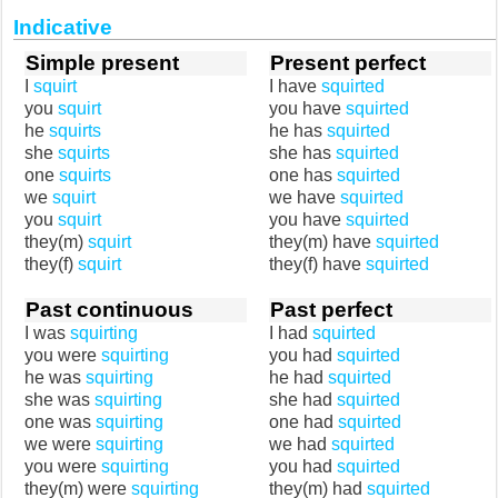
Indicative
Simple present
Present perfect
I
squirt
I have
squirted
you
squirt
you have
squirted
he
squirts
he has
squirted
she
squirts
she has
squirted
one
squirts
one has
squirted
we
squirt
we have
squirted
you
squirt
you have
squirted
they(m)
squirt
they(m) have
squirted
they(f)
squirt
they(f) have
squirted
Past continuous
Past perfect
I was
squirting
I had
squirted
you were
squirting
you had
squirted
he was
squirting
he had
squirted
she was
squirting
she had
squirted
one was
squirting
one had
squirted
we were
squirting
we had
squirted
you were
squirting
you had
squirted
they(m) were
squirting
they(m) had
squirted