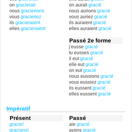
on
gracierait
on aurait
gracié
nous
gracierions
nous aurions
gracié
vous
gracieriez
vous auriez
gracié
ils
gracieraient
ils auraient
gracié
elles
gracieraient
elles auraient
gracié
Passé 2e forme
j'eusse
gracié
tu eusses
gracié
il eut
gracié
elle eut
gracié
on eut
gracié
nous eussions
gracié
vous eussiez
gracié
ils eussent
gracié
elles eussent
gracié
Impératif
Présent
Passé
gracie!
aie
gracié
gracions!
ayons
gracié