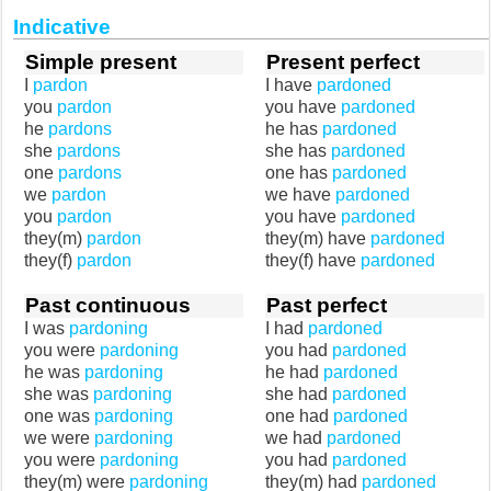
Indicative
Simple present
Present perfect
I
pardon
I have
pardoned
you
pardon
you have
pardoned
he
pardons
he has
pardoned
she
pardons
she has
pardoned
one
pardons
one has
pardoned
we
pardon
we have
pardoned
you
pardon
you have
pardoned
they(m)
pardon
they(m) have
pardoned
they(f)
pardon
they(f) have
pardoned
Past continuous
Past perfect
I was
pardoning
I had
pardoned
you were
pardoning
you had
pardoned
he was
pardoning
he had
pardoned
she was
pardoning
she had
pardoned
one was
pardoning
one had
pardoned
we were
pardoning
we had
pardoned
you were
pardoning
you had
pardoned
they(m) were
pardoning
they(m) had
pardoned