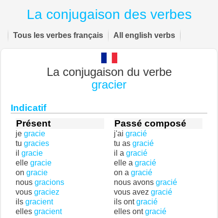
La conjugaison des verbes
Tous les verbes français
All english verbs
La conjugaison du verbe
gracier
Indicatif
Présent
Passé composé
je
gracie
j'ai
gracié
tu
gracies
tu as
gracié
il
gracie
il a
gracié
elle
gracie
elle a
gracié
on
gracie
on a
gracié
nous
gracions
nous avons
gracié
vous
graciez
vous avez
gracié
ils
gracient
ils ont
gracié
elles
gracient
elles ont
gracié