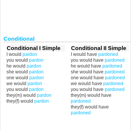
Conditional
Conditional I Simple
Conditional II Simple
I would
pardon
I would have
pardoned
you would
pardon
you would have
pardoned
he would
pardon
he would have
pardoned
she would
pardon
she would have
pardoned
one would
pardon
one would have
pardoned
we would
pardon
we would have
pardoned
you would
pardon
you would have
pardoned
they(m) would
pardon
they(m) would have
they(f) would
pardon
pardoned
they(f) would have
pardoned