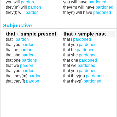
you will
pardon
you will have
pardoned
they(m) will
pardon
they(m) will have
pardoned
they(f) will
pardon
they(f) will have
pardoned
Subjunctive
that + simple present
that + simple past
that I
pardon
that I
pardoned
that you
pardon
that you
pardoned
that he
pardons
that he
pardoned
that she
pardons
that she
pardoned
that one
pardons
that one
pardoned
that we
pardon
that we
pardoned
that you
pardon
that you
pardoned
that they(m)
pardon
that they(m)
pardoned
that they(f)
pardon
that they(f)
pardoned