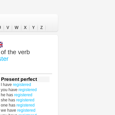
U
V
W
X
Y
Z
of the verb
ster
Present perfect
I have
registered
you have
registered
he has
registered
she has
registered
one has
registered
we have
registered