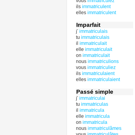
vous
immatriculez
ils
immatriculent
elles
immatriculent
Imparfait
j'
immatriculais
tu
immatriculais
il
immatriculait
elle
immatriculait
on
immatriculait
nous
immatriculions
vous
immatriculiez
ils
immatriculaient
elles
immatriculaient
Passé simple
j'
immatriculai
tu
immatriculas
il
immatricula
elle
immatricula
on
immatricula
nous
immatriculâmes
vous
immatriculâtes