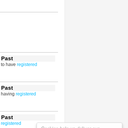
Past
to have
registered
Past
having
registered
Past
registered