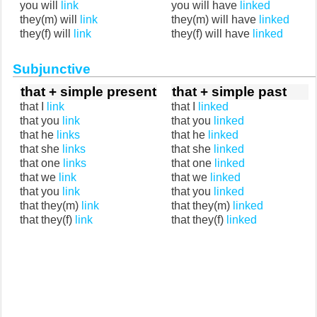
you will
link
you will have
linked
they(m) will
link
they(m) will have
linked
they(f) will
link
they(f) will have
linked
Subjunctive
that + simple present
that + simple past
that I
link
that I
linked
that you
link
that you
linked
that he
links
that he
linked
that she
links
that she
linked
that one
links
that one
linked
that we
link
that we
linked
that you
link
that you
linked
that they(m)
link
that they(m)
linked
that they(f)
link
that they(f)
linked