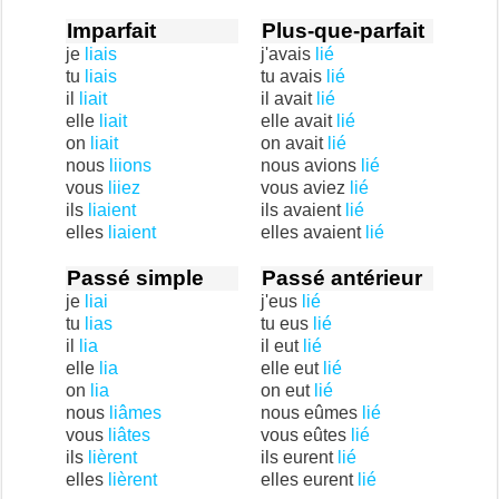
Imparfait
Plus-que-parfait
je
liais
j'avais
lié
tu
liais
tu avais
lié
il
liait
il avait
lié
elle
liait
elle avait
lié
on
liait
on avait
lié
nous
liions
nous avions
lié
vous
liiez
vous aviez
lié
ils
liaient
ils avaient
lié
elles
liaient
elles avaient
lié
Passé simple
Passé antérieur
je
liai
j'eus
lié
tu
lias
tu eus
lié
il
lia
il eut
lié
elle
lia
elle eut
lié
on
lia
on eut
lié
nous
liâmes
nous eûmes
lié
vous
liâtes
vous eûtes
lié
ils
lièrent
ils eurent
lié
elles
lièrent
elles eurent
lié