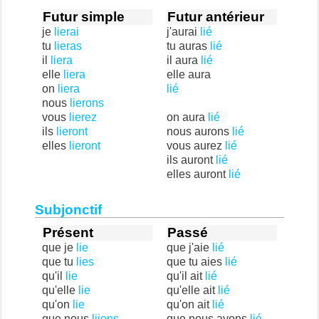
Futur simple
Futur antérieur
je
lierai
j'aurai
lié
tu
lieras
tu auras
lié
il
liera
il aura
lié
elle
liera
elle aura
on
liera
lié
nous
lierons
vous
lierez
on aura
lié
ils
lieront
nous aurons
lié
elles
lieront
vous aurez
lié
ils auront
lié
elles auront
lié
Subjonctif
Présent
Passé
que je
lie
que j'aie
lié
que tu
lies
que tu aies
lié
qu'il
lie
qu'il ait
lié
qu'elle
lie
qu'elle ait
lié
qu'on
lie
qu'on ait
lié
que nous
liions
que nous ayons
lié