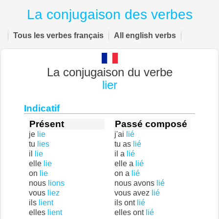
La conjugaison des verbes
Tous les verbes français
All english verbs
La conjugaison du verbe
lier
Indicatif
Présent
Passé composé
je
lie
j'ai
lié
tu
lies
tu as
lié
il
lie
il a
lié
elle
lie
elle a
lié
on
lie
on a
lié
nous
lions
nous avons
lié
vous
liez
vous avez
lié
ils
lient
ils ont
lié
elles
lient
elles ont
lié