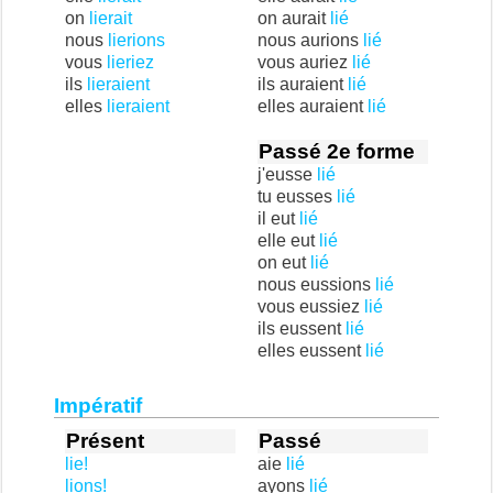
on
lierait
on aurait
lié
nous
lierions
nous aurions
lié
vous
lieriez
vous auriez
lié
ils
lieraient
ils auraient
lié
elles
lieraient
elles auraient
lié
Passé 2e forme
j'eusse
lié
tu eusses
lié
il eut
lié
elle eut
lié
on eut
lié
nous eussions
lié
vous eussiez
lié
ils eussent
lié
elles eussent
lié
Impératif
Présent
Passé
lie!
aie
lié
lions!
ayons
lié