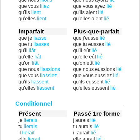
que vous
liiez
que vous ayez
lié
qu'ils
lient
qu'ils aient
lié
qu'elles
lient
qu'elles aient
lié
Imparfait
Plus-que-parfait
que je
liasse
que j'eusse
lié
que tu
liasses
que tu eusses
lié
qu'il
liât
qu'il eût
lié
qu'elle
liât
qu'elle eût
lié
qu'on
liât
qu'on eût
lié
que nous
liassions
que nous eussions
lié
que vous
liassiez
que vous eussiez
lié
qu'ils
liassent
qu'ils eussent
lié
qu'elles
liassent
qu'elles eussent
lié
Conditionnel
Présent
Passé 1re forme
je
lierais
j'aurais
lié
tu
lierais
tu aurais
lié
il
lierait
il aurait
lié
elle
lierait
elle aurait
lié