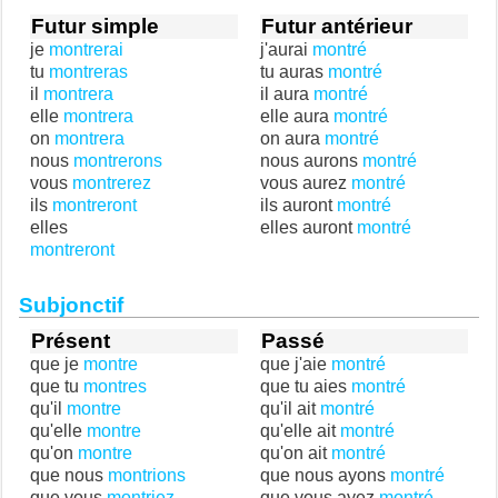
Futur simple
Futur antérieur
je
montrerai
j'aurai
montré
tu
montreras
tu auras
montré
il
montrera
il aura
montré
elle
montrera
elle aura
montré
on
montrera
on aura
montré
nous
montrerons
nous aurons
montré
vous
montrerez
vous aurez
montré
ils
montreront
ils auront
montré
elles
elles auront
montré
montreront
Subjonctif
Présent
Passé
que je
montre
que j'aie
montré
que tu
montres
que tu aies
montré
qu'il
montre
qu'il ait
montré
qu'elle
montre
qu'elle ait
montré
qu'on
montre
qu'on ait
montré
que nous
montrions
que nous ayons
montré
que vous
montriez
que vous ayez
montré