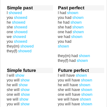
Simple past
Past perfect
I
showed
I had
shown
you
showed
you had
shown
he
showed
he had
shown
she
showed
she had
shown
one
showed
one had
shown
we
showed
we had
shown
you
showed
you had
they(m)
showed
shown
they(f)
showed
they(m) had
shown
they(f) had
shown
Simple future
Future perfect
I will
show
I will have
shown
you will
show
you will have
shown
he will
show
he will have
shown
she will
show
she will have
shown
one will
show
one will have
shown
we will
show
we will have
shown
you will
show
you will have
shown