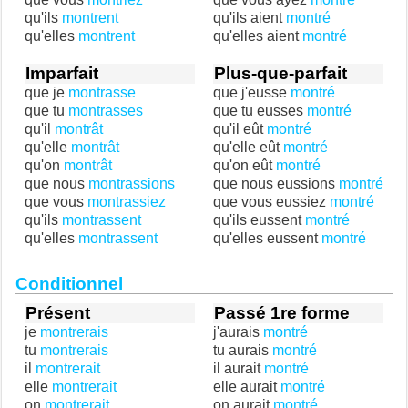
qu'ils
montrent
qu'ils aient
montré
qu'elles
montrent
qu'elles aient
montré
Imparfait
Plus-que-parfait
que je
montrasse
que j'eusse
montré
que tu
montrasses
que tu eusses
montré
qu'il
montrât
qu'il eût
montré
qu'elle
montrât
qu'elle eût
montré
qu'on
montrât
qu'on eût
montré
que nous
montrassions
que nous eussions
montré
que vous
montrassiez
que vous eussiez
montré
qu'ils
montrassent
qu'ils eussent
montré
qu'elles
montrassent
qu'elles eussent
montré
Conditionnel
Présent
Passé 1re forme
je
montrerais
j'aurais
montré
tu
montrerais
tu aurais
montré
il
montrerait
il aurait
montré
elle
montrerait
elle aurait
montré
on
montrerait
on aurait
montré