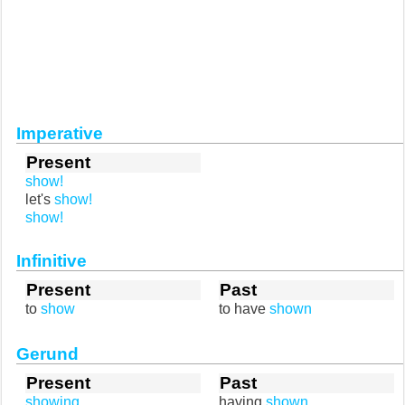
Imperative
Present
show!
let's
show!
show!
Infinitive
Present
Past
to
show
to have
shown
Gerund
Present
Past
showing
having
shown