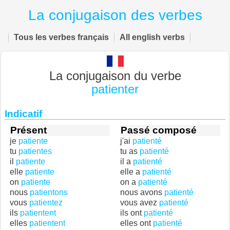
La conjugaison des verbes
Tous les verbes français
All english verbs
La conjugaison du verbe
patienter
Indicatif
Présent
Passé composé
je
patiente
j'ai
patienté
tu
patientes
tu as
patienté
il
patiente
il a
patienté
elle
patiente
elle a
patienté
on
patiente
on a
patienté
nous
patientons
nous avons
patienté
vous
patientez
vous avez
patienté
ils
patientent
ils ont
patienté
elles
patientent
elles ont
patienté