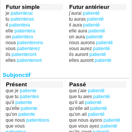
Futur simple
Futur antérieur
je
patienterai
j'aurai
patienté
tu
patienteras
tu auras
patienté
il
patientera
il aura
patienté
elle
patientera
elle aura
patienté
on
patientera
on aura
patienté
nous
patienterons
nous aurons
patienté
vous
patienterez
vous aurez
patienté
ils
patienteront
ils auront
patienté
elles
patienteront
elles auront
patienté
Subjonctif
Présent
Passé
que je
patiente
que j'aie
patienté
que tu
patientes
que tu aies
patienté
qu'il
patiente
qu'il ait
patienté
qu'elle
patiente
qu'elle ait
patienté
qu'on
patiente
qu'on ait
patienté
que nous
patientions
que nous ayons
patienté
que vous
que vous ayez
patienté
patientiez
qu'ils aient
patienté