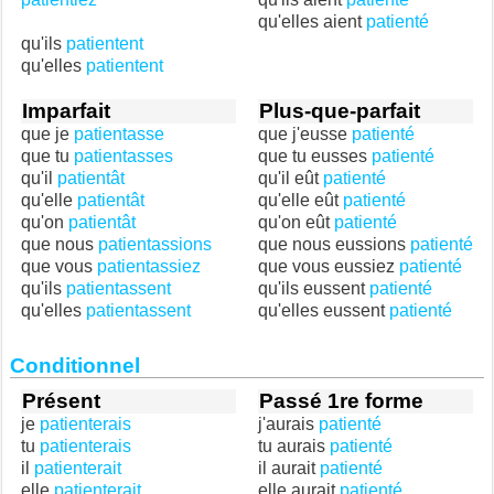
qu'elles aient
patienté
qu'ils
patientent
qu'elles
patientent
Imparfait
Plus-que-parfait
que je
patientasse
que j'eusse
patienté
que tu
patientasses
que tu eusses
patienté
qu'il
patientât
qu'il eût
patienté
qu'elle
patientât
qu'elle eût
patienté
qu'on
patientât
qu'on eût
patienté
que nous
patientassions
que nous eussions
patienté
que vous
patientassiez
que vous eussiez
patienté
qu'ils
patientassent
qu'ils eussent
patienté
qu'elles
patientassent
qu'elles eussent
patienté
Conditionnel
Présent
Passé 1re forme
je
patienterais
j'aurais
patienté
tu
patienterais
tu aurais
patienté
il
patienterait
il aurait
patienté
elle
patienterait
elle aurait
patienté