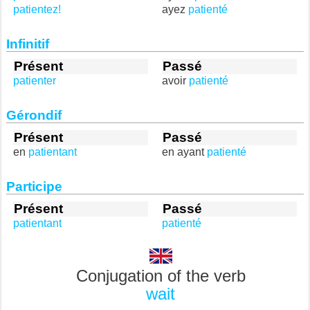
patientez!
ayez
patienté
Infinitif
Présent
Passé
patienter
avoir
patienté
Gérondif
Présent
Passé
en
patientant
en ayant
patienté
Participe
Présent
Passé
patientant
patienté
Conjugation of the verb
wait