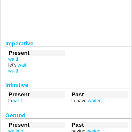
Imperative
Present
wait!
let's
wait!
wait!
Infinitive
Present
Past
to
wait
to have
waited
Gerund
Present
Past
waiting
having
waited