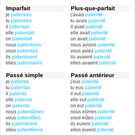
Imparfait
Plus-que-parfait
je
patientais
j'avais
patienté
tu
patientais
tu avais
patienté
il
patientait
il avait
patienté
elle
patientait
elle avait
patienté
on
patientait
on avait
patienté
nous
patientions
nous avions
patienté
vous
patientiez
vous aviez
patienté
ils
patientaient
ils avaient
patienté
elles
patientaient
elles avaient
patienté
Passé simple
Passé antérieur
je
patientai
j'eus
patienté
tu
patientas
tu eus
patienté
il
patienta
il eut
patienté
elle
patienta
elle eut
patienté
on
patienta
on eut
patienté
nous
patientâmes
nous eûmes
patienté
vous
patientâtes
vous eûtes
patienté
ils
patientèrent
ils eurent
patienté
elles
patientèrent
elles eurent
patienté