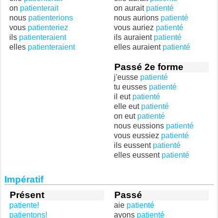
on
patienterait
on aurait
patienté
nous
patienterions
nous aurions
patienté
vous
patienteriez
vous auriez
patienté
ils
patienteraient
ils auraient
patienté
elles
patienteraient
elles auraient
patienté
Passé 2e forme
j'eusse
patienté
tu eusses
patienté
il eut
patienté
elle eut
patienté
on eut
patienté
nous eussions
patienté
vous eussiez
patienté
ils eussent
patienté
elles eussent
patienté
Impératif
Présent
Passé
patiente!
aie
patienté
patientons!
ayons
patienté