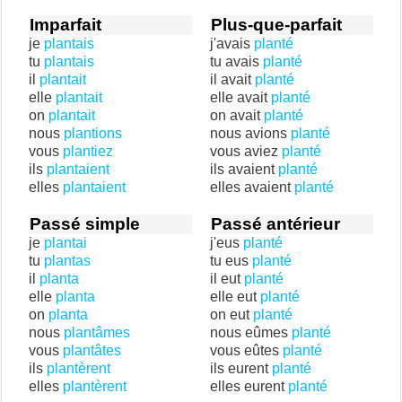
Imparfait
Plus-que-parfait
je
plantais
j'avais
planté
tu
plantais
tu avais
planté
il
plantait
il avait
planté
elle
plantait
elle avait
planté
on
plantait
on avait
planté
nous
plantions
nous avions
planté
vous
plantiez
vous aviez
planté
ils
plantaient
ils avaient
planté
elles
plantaient
elles avaient
planté
Passé simple
Passé antérieur
je
plantai
j'eus
planté
tu
plantas
tu eus
planté
il
planta
il eut
planté
elle
planta
elle eut
planté
on
planta
on eut
planté
nous
plantâmes
nous eûmes
planté
vous
plantâtes
vous eûtes
planté
ils
plantèrent
ils eurent
planté
elles
plantèrent
elles eurent
planté