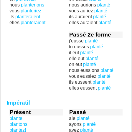
nous
planterions
nous aurions
planté
vous
planteriez
vous auriez
planté
ils
planteraient
ils auraient
planté
elles
planteraient
elles auraient
planté
Passé 2e forme
j'eusse
planté
tu eusses
planté
il eut
planté
elle eut
planté
on eut
planté
nous eussions
planté
vous eussiez
planté
ils eussent
planté
elles eussent
planté
Impératif
Présent
Passé
plante!
aie
planté
plantons!
ayons
planté
plantez!
ayez
planté