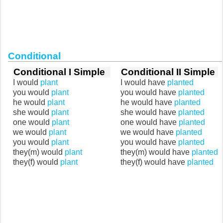
Conditional
Conditional I Simple
Conditional II Simple
I would
plant
I would have
planted
you would
plant
you would have
planted
he would
plant
he would have
planted
she would
plant
she would have
planted
one would
plant
one would have
planted
we would
plant
we would have
planted
you would
plant
you would have
planted
they(m) would
plant
they(m) would have
planted
they(f) would
plant
they(f) would have
planted