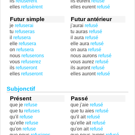
ils
refusèrent
ils eurent
refusé
elles
refusèrent
elles eurent
refusé
Futur simple
Futur antérieur
je
refuserai
j'aurai
refusé
tu
refuseras
tu auras
refusé
il
refusera
il aura
refusé
elle
refusera
elle aura
refusé
on
refusera
on aura
refusé
nous
refuserons
nous aurons
refusé
vous
refuserez
vous aurez
refusé
ils
refuseront
ils auront
refusé
elles
refuseront
elles auront
refusé
Subjonctif
Présent
Passé
que je
refuse
que j'aie
refusé
que tu
refuses
que tu aies
refusé
qu'il
refuse
qu'il ait
refusé
qu'elle
refuse
qu'elle ait
refusé
qu'on
refuse
qu'on ait
refusé
que nous
refusions
que nous ayons
refusé