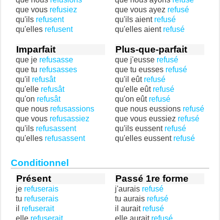
que vous
refusiez
que vous ayez
refusé
qu'ils
refusent
qu'ils aient
refusé
qu'elles
refusent
qu'elles aient
refusé
Imparfait
Plus-que-parfait
que je
refusasse
que j'eusse
refusé
que tu
refusasses
que tu eusses
refusé
qu'il
refusât
qu'il eût
refusé
qu'elle
refusât
qu'elle eût
refusé
qu'on
refusât
qu'on eût
refusé
que nous
refusassions
que nous eussions
refusé
que vous
refusassiez
que vous eussiez
refusé
qu'ils
refusassent
qu'ils eussent
refusé
qu'elles
refusassent
qu'elles eussent
refusé
Conditionnel
Présent
Passé 1re forme
je
refuserais
j'aurais
refusé
tu
refuserais
tu aurais
refusé
il
refuserait
il aurait
refusé
elle
refuserait
elle aurait
refusé