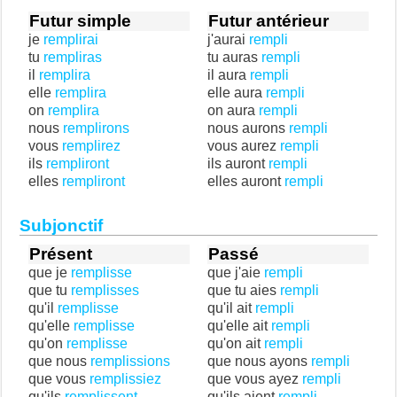
Futur simple
Futur antérieur
je
remplirai
j'aurai
rempli
tu
rempliras
tu auras
rempli
il
remplira
il aura
rempli
elle
remplira
elle aura
rempli
on
remplira
on aura
rempli
nous
remplirons
nous aurons
rempli
vous
remplirez
vous aurez
rempli
ils
rempliront
ils auront
rempli
elles
rempliront
elles auront
rempli
Subjonctif
Présent
Passé
que je
remplisse
que j'aie
rempli
que tu
remplisses
que tu aies
rempli
qu'il
remplisse
qu'il ait
rempli
qu'elle
remplisse
qu'elle ait
rempli
qu'on
remplisse
qu'on ait
rempli
que nous
remplissions
que nous ayons
rempli
que vous
remplissiez
que vous ayez
rempli
qu'ils
remplissent
qu'ils aient
rempli