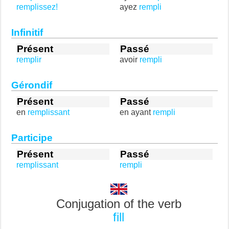
remplissez!
ayez
rempli
Infinitif
Présent
Passé
remplir
avoir
rempli
Gérondif
Présent
Passé
en
remplissant
en ayant
rempli
Participe
Présent
Passé
remplissant
rempli
Conjugation of the verb
fill