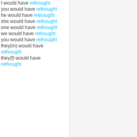
I would have
rethought
you would have
rethought
he would have
rethought
she would have
rethought
one would have
rethought
we would have
rethought
you would have
rethought
they(m) would have
rethought
they(f) would have
rethought