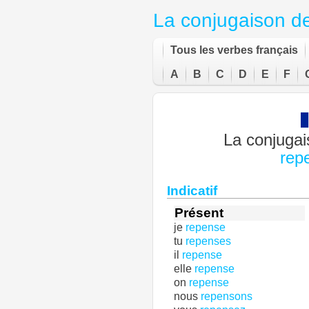
La conjugaison d
Tous les verbes français
A
B
C
D
E
F
La conjugai
rep
Indicatif
Présent
je
repense
tu
repenses
il
repense
elle
repense
on
repense
nous
repensons