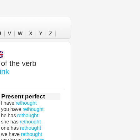
U
V
W
X
Y
Z
of the verb
ink
Present perfect
I have
rethought
you have
rethought
he has
rethought
she has
rethought
one has
rethought
we have
rethought