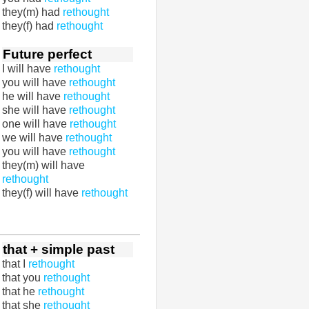
they(m) had
rethought
they(f) had
rethought
Future perfect
I will have
rethought
you will have
rethought
he will have
rethought
she will have
rethought
one will have
rethought
we will have
rethought
you will have
rethought
they(m) will have
rethought
they(f) will have
rethought
that + simple past
that I
rethought
that you
rethought
that he
rethought
that she
rethought