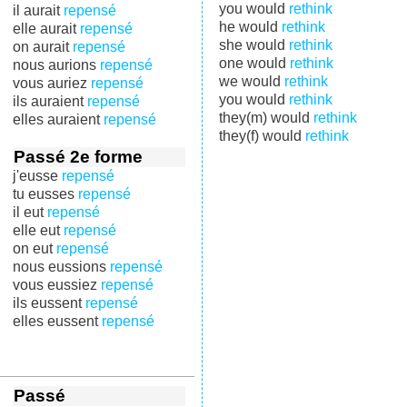
you would
rethink
il aurait
repensé
he would
rethink
elle aurait
repensé
she would
rethink
on aurait
repensé
one would
rethink
nous aurions
repensé
we would
rethink
vous auriez
repensé
you would
rethink
ils auraient
repensé
they(m) would
rethink
elles auraient
repensé
they(f) would
rethink
Passé 2e forme
j'eusse
repensé
tu eusses
repensé
il eut
repensé
elle eut
repensé
on eut
repensé
nous eussions
repensé
vous eussiez
repensé
ils eussent
repensé
elles eussent
repensé
Passé