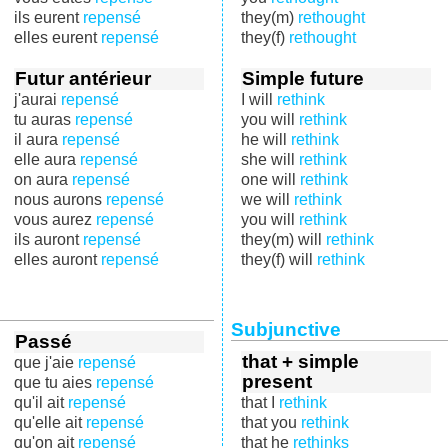
ils eurent
repensé
they(m)
rethought
elles eurent
repensé
they(f)
rethought
Futur antérieur
Simple future
j'aurai
repensé
I will
rethink
tu auras
repensé
you will
rethink
il aura
repensé
he will
rethink
elle aura
repensé
she will
rethink
on aura
repensé
one will
rethink
nous aurons
repensé
we will
rethink
vous aurez
repensé
you will
rethink
ils auront
repensé
they(m) will
rethink
elles auront
repensé
they(f) will
rethink
Subjunctive
Passé
that + simple
que j'aie
repensé
present
que tu aies
repensé
qu'il ait
repensé
that I
rethink
qu'elle ait
repensé
that you
rethink
qu'on ait
repensé
that he
rethinks