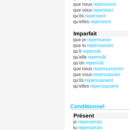
que nous
repensions
que vous
repensiez
qu'ils
repensent
qu'elles
repensent
Imparfait
que je
repensasse
que tu
repensasses
qu'il
repensât
qu'elle
repensât
qu'on
repensât
que nous
repensassions
que vous
repensassiez
qu'ils
repensassent
qu'elles
repensassent
Conditionnel
Présent
je
repenserais
tu
repenserais