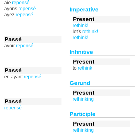
aie
repensé
ayons
repensé
Imperative
ayez
repensé
Present
rethink!
let's
rethink!
rethink!
Passé
avoir
repensé
Infinitive
Present
to
rethink
Passé
en ayant
repensé
Gerund
Present
rethinking
Passé
repensé
Participle
Present
rethinking