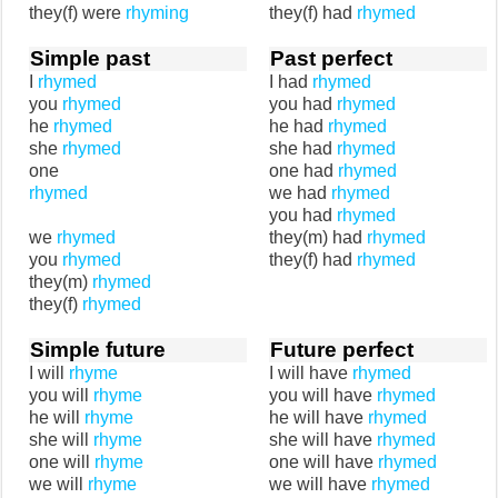
they(f) were
rhyming
they(f) had
rhymed
Simple past
Past perfect
I
rhymed
I had
rhymed
you
rhymed
you had
rhymed
he
rhymed
he had
rhymed
she
rhymed
she had
rhymed
one
one had
rhymed
rhymed
we had
rhymed
you had
rhymed
we
rhymed
they(m) had
rhymed
you
rhymed
they(f) had
rhymed
they(m)
rhymed
they(f)
rhymed
Simple future
Future perfect
I will
rhyme
I will have
rhymed
you will
rhyme
you will have
rhymed
he will
rhyme
he will have
rhymed
she will
rhyme
she will have
rhymed
one will
rhyme
one will have
rhymed
we will
rhyme
we will have
rhymed