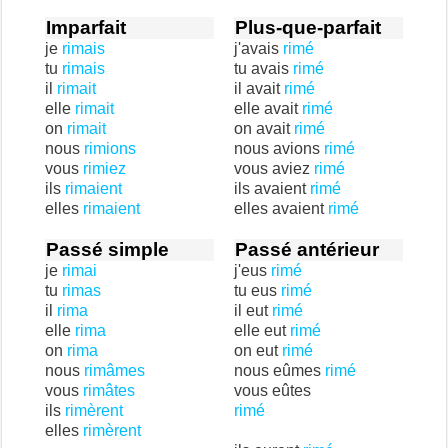
Imparfait
Plus-que-parfait
je
rimais
j'avais
rimé
tu
rimais
tu avais
rimé
il
rimait
il avait
rimé
elle
rimait
elle avait
rimé
on
rimait
on avait
rimé
nous
rimions
nous avions
rimé
vous
rimiez
vous aviez
rimé
ils
rimaient
ils avaient
rimé
elles
rimaient
elles avaient
rimé
Passé simple
Passé antérieur
je
rimai
j'eus
rimé
tu
rimas
tu eus
rimé
il
rima
il eut
rimé
elle
rima
elle eut
rimé
on
rima
on eut
rimé
nous
rimâmes
nous eûmes
rimé
vous
rimâtes
vous eûtes
ils
rimèrent
rimé
elles
rimèrent