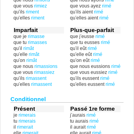
que vous
rimiez
que vous ayez
rimé
qu'ils
riment
qu'ils aient
rimé
qu'elles
riment
qu'elles aient
rimé
Imparfait
Plus-que-parfait
que je
rimasse
que j'eusse
rimé
que tu
rimasses
que tu eusses
rimé
qu'il
rimât
qu'il eût
rimé
qu'elle
rimât
qu'elle eût
rimé
qu'on
rimât
qu'on eût
rimé
que nous
rimassions
que nous eussions
rimé
que vous
rimassiez
que vous eussiez
rimé
qu'ils
rimassent
qu'ils eussent
rimé
qu'elles
rimassent
qu'elles eussent
rimé
Conditionnel
Présent
Passé 1re forme
je
rimerais
j'aurais
rimé
tu
rimerais
tu aurais
rimé
il
rimerait
il aurait
rimé
elle
rimerait
elle aurait
rimé