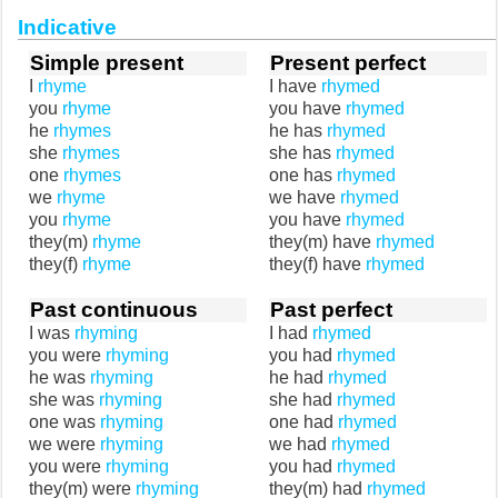
Indicative
Simple present
Present perfect
I
rhyme
I have
rhymed
you
rhyme
you have
rhymed
he
rhymes
he has
rhymed
she
rhymes
she has
rhymed
one
rhymes
one has
rhymed
we
rhyme
we have
rhymed
you
rhyme
you have
rhymed
they(m)
rhyme
they(m) have
rhymed
they(f)
rhyme
they(f) have
rhymed
Past continuous
Past perfect
I was
rhyming
I had
rhymed
you were
rhyming
you had
rhymed
he was
rhyming
he had
rhymed
she was
rhyming
she had
rhymed
one was
rhyming
one had
rhymed
we were
rhyming
we had
rhymed
you were
rhyming
you had
rhymed
they(m) were
rhyming
they(m) had
rhymed