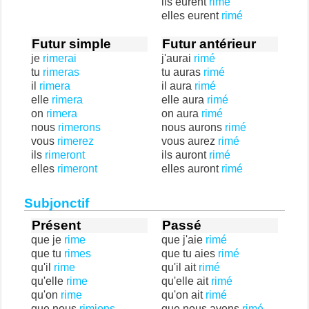
ils eurent
rimé
elles eurent
rimé
Futur simple
Futur antérieur
je
rimerai
j'aurai
rimé
tu
rimeras
tu auras
rimé
il
rimera
il aura
rimé
elle
rimera
elle aura
rimé
on
rimera
on aura
rimé
nous
rimerons
nous aurons
rimé
vous
rimerez
vous aurez
rimé
ils
rimeront
ils auront
rimé
elles
rimeront
elles auront
rimé
Subjonctif
Présent
Passé
que je
rime
que j'aie
rimé
que tu
rimes
que tu aies
rimé
qu'il
rime
qu'il ait
rimé
qu'elle
rime
qu'elle ait
rimé
qu'on
rime
qu'on ait
rimé
que nous
rimions
que nous ayons
rimé