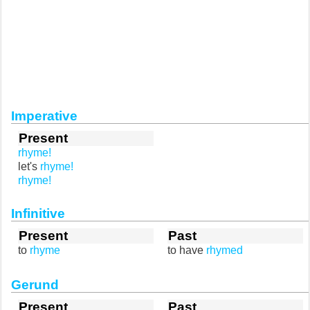
Imperative
Present
rhyme!
let's
rhyme!
rhyme!
Infinitive
Present
Past
to
rhyme
to have
rhymed
Gerund
Present
Past