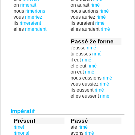
on
rimerait
on aurait
rimé
nous
rimerions
nous aurions
rimé
vous
rimeriez
vous auriez
rimé
ils
rimeraient
ils auraient
rimé
elles
rimeraient
elles auraient
rimé
Passé 2e forme
j'eusse
rimé
tu eusses
rimé
il eut
rimé
elle eut
rimé
on eut
rimé
nous eussions
rimé
vous eussiez
rimé
ils eussent
rimé
elles eussent
rimé
Impératif
Présent
Passé
rime!
aie
rimé
rimons!
ayons
rimé