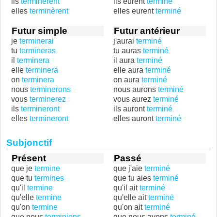
ils
terminèrent
ils eurent
terminé
elles
terminèrent
elles eurent
terminé
Futur simple
Futur antérieur
je
terminerai
j'aurai
terminé
tu
termineras
tu auras
terminé
il
terminera
il aura
terminé
elle
terminera
elle aura
terminé
on
terminera
on aura
terminé
nous
terminerons
nous aurons
terminé
vous
terminerez
vous aurez
terminé
ils
termineront
ils auront
terminé
elles
termineront
elles auront
terminé
Subjonctif
Présent
Passé
que je
termine
que j'aie
terminé
que tu
termines
que tu aies
terminé
qu'il
termine
qu'il ait
terminé
qu'elle
termine
qu'elle ait
terminé
qu'on
termine
qu'on ait
terminé
que nous
terminions
que nous ayons
terminé