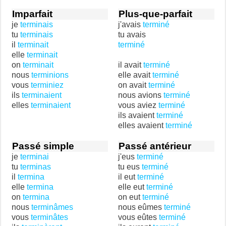
Imparfait
Plus-que-parfait
je
terminais
j'avais
terminé
tu
terminais
tu avais
il
terminait
terminé
elle
terminait
on
terminait
il avait
terminé
nous
terminions
elle avait
terminé
vous
terminiez
on avait
terminé
ils
terminaient
nous avions
terminé
elles
terminaient
vous aviez
terminé
ils avaient
terminé
elles avaient
terminé
Passé simple
Passé antérieur
je
terminai
j'eus
terminé
tu
terminas
tu eus
terminé
il
termina
il eut
terminé
elle
termina
elle eut
terminé
on
termina
on eut
terminé
nous
terminâmes
nous eûmes
terminé
vous
terminâtes
vous eûtes
terminé