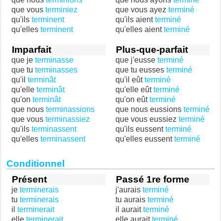
que vous
terminiez
que vous ayez
terminé
qu'ils
terminent
qu'ils aient
terminé
qu'elles
terminent
qu'elles aient
terminé
Imparfait
Plus-que-parfait
que je
terminasse
que j'eusse
terminé
que tu
terminasses
que tu eusses
terminé
qu'il
terminât
qu'il eût
terminé
qu'elle
terminât
qu'elle eût
terminé
qu'on
terminât
qu'on eût
terminé
que nous
terminassions
que nous eussions
terminé
que vous
terminassiez
que vous eussiez
terminé
qu'ils
terminassent
qu'ils eussent
terminé
qu'elles
terminassent
qu'elles eussent
terminé
Conditionnel
Présent
Passé 1re forme
je
terminerais
j'aurais
terminé
tu
terminerais
tu aurais
terminé
il
terminerait
il aurait
terminé
elle
terminerait
elle aurait
terminé